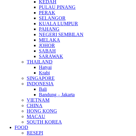
KEDAH
PULAU PINANG
PERAK
SELANGOR
KUALA LUMPUR
PAHANG
NEGERI SEMBILAN
MELAKA
JOHOR
SABAH
SARAWAK
THAILAND
Hatyai
Krabi
SINGAPORE
INDONESIA
Bali
Bandung – Jakarta
VIETNAM
CHINA
HONG KONG
MACAU
SOUTH KOREA
FOOD
RESEPI