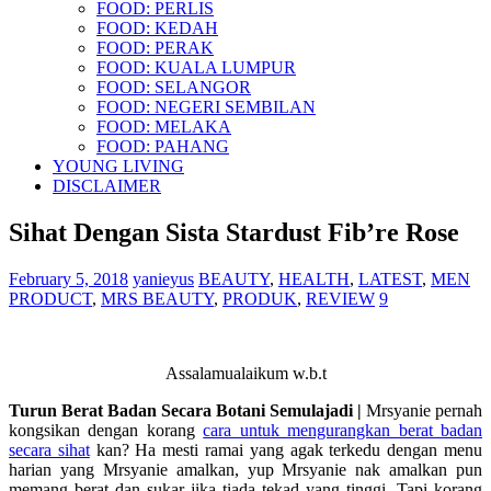
FOOD: PERLIS
FOOD: KEDAH
FOOD: PERAK
FOOD: KUALA LUMPUR
FOOD: SELANGOR
FOOD: NEGERI SEMBILAN
FOOD: MELAKA
FOOD: PAHANG
YOUNG LIVING
DISCLAIMER
Sihat Dengan Sista Stardust Fib’re Rose
February 5, 2018
yanieyus
BEAUTY
,
HEALTH
,
LATEST
,
MEN
PRODUCT
,
MRS BEAUTY
,
PRODUK
,
REVIEW
9
Assalamualaikum w.b.t
Turun Berat Badan Secara Botani Semulajadi |
Mrsyanie pernah
kongsikan dengan korang
cara untuk mengurangkan berat badan
secara sihat
kan? Ha mesti ramai yang agak terkedu dengan menu
harian yang Mrsyanie amalkan, yup Mrsyanie nak amalkan pun
memang berat dan sukar jika tiada tekad yang tinggi. Tapi korang