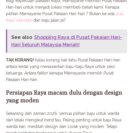
Bagi keperluan pakaian Raya, Mamayanie memilih Pusat Pakaian
Hari-hari untuk menjadi lokasi membeli-belah kami. Kenapa
pilihan Mamayanie Pusat Pakaian Hari-hari ? Bukan ke ada
jual
baju sekolah
dan baju jalan je?
See also
Shopping Raya di Pusat Pakaian Hari-
Hari Seluruh Malaysia Meriah!
TAK KORANG!
Kalau korang nak tahu Pusat Pakaian Hari-hari
antara kedai yang menawarkan baju-baju Raya untuk seisi
keluarga. Antara faktor kenapa Mamayanie memilih Pusat
Pakaian Hari-hari :
Persiapan Raya macam dulu dengan design
yang moden
Sekarang dah zaman 2026, semua pilihan baju untuk wanita
dan lelaki mengikut
trend
tau. Paling penting untuk baju Raya
wanita kan, mestilah design dan corak yang moden. Tetapi
masih kelihatan tradisional untuk di pagi Raya.