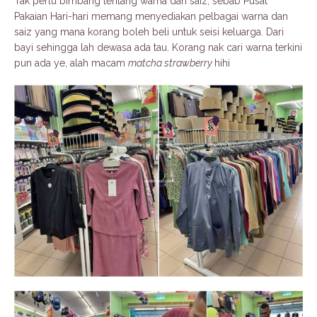
Tak perlu bimbang tentang warna dan saiz, sebab Pusat
Pakaian Hari-hari memang menyediakan pelbagai warna dan
saiz yang mana korang boleh beli untuk seisi keluarga. Dari
bayi sehingga lah dewasa ada tau. Korang nak cari warna terkini
pun ada ye, alah macam
matcha strawberry
hihi