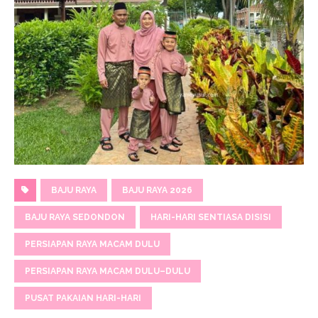
BAJU RAYA
BAJU RAYA 2026
BAJU RAYA SEDONDON
HARI-HARI SENTIASA DISISI
PERSIAPAN RAYA MACAM DULU
PERSIAPAN RAYA MACAM DULU–DULU
PUSAT PAKAIAN HARI-HARI