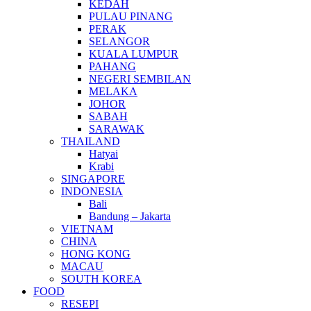
KEDAH
PULAU PINANG
PERAK
SELANGOR
KUALA LUMPUR
PAHANG
NEGERI SEMBILAN
MELAKA
JOHOR
SABAH
SARAWAK
THAILAND
Hatyai
Krabi
SINGAPORE
INDONESIA
Bali
Bandung – Jakarta
VIETNAM
CHINA
HONG KONG
MACAU
SOUTH KOREA
FOOD
RESEPI