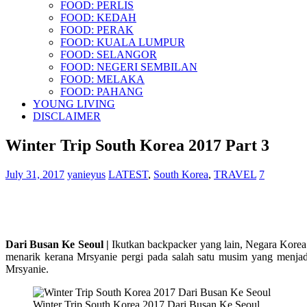
FOOD: PERLIS
FOOD: KEDAH
FOOD: PERAK
FOOD: KUALA LUMPUR
FOOD: SELANGOR
FOOD: NEGERI SEMBILAN
FOOD: MELAKA
FOOD: PAHANG
YOUNG LIVING
DISCLAIMER
Winter Trip South Korea 2017 Part 3
July 31, 2017
yanieyus
LATEST
,
South Korea
,
TRAVEL
7
Dari Busan Ke Seoul |
Ikutkan backpacker yang lain, Negara Korea 
menarik kerana Mrsyanie pergi pada salah satu musim yang menjadi
Mrsyanie.
Winter Trip South Korea 2017 Dari Busan Ke Seoul