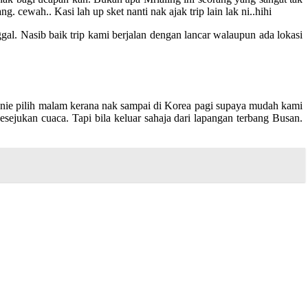
. cewah.. Kasi lah up sket nanti nak ajak trip lain lak ni..hihi
al. Nasib baik trip kami berjalan dengan lancar walaupun ada lokasi
ie pilih malam kerana nak sampai di Korea pagi supaya mudah kami
esejukan cuaca. Tapi bila keluar sahaja dari lapangan terbang Busan.