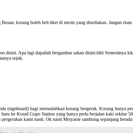
 Busan, korang boleh beli tiket di mesin yang disediakan. Jangan risau
ion disini. Apa lagi dapatlah bergambar sakan disini.hihi Semestinya k
atanya sejuk.
anda (signboard) bagi memudahkan korang bergerak. Korang hanya perlu
baru ke Korail Gupo Station yang hanya perlu berjalan kaki sekitar 50
ergerakan kami nanti. Ok nanti Mrsyanie sambung sepanjang berada di