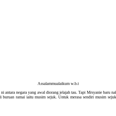
Assalammualaikum w.b.t
ni antara negara yang awal diorang jelajah tau. Tapi Mrsyanie baru na
 buruan ramai iaitu musim sejuk. Untuk merasa sendiri musim sejuk 