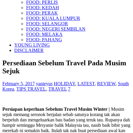
FOOD: PERLIS
FOOD: KEDAH
FOOD: PERAK
FOOD: KUALA LUMPUR
FOOD: SELANGOR
FOOD: NEGERI SEMBILAN
FOOD: MELAKA
FOOD: PAHANG
YOUNG LIVING
DISCLAIMER
Persediaan Sebelum Travel Pada Musim
Sejuk
February 5, 2017
yanieyus
HOLIDAY
,
LATEST
,
REVIEW
,
South
Korea
,
TIPS TRAVEL
,
TRAVEL
7
Persiapan keperluan Sebelum Travel Musim Winter |
Musim
sejuk memang seronok berjalan sebab satunya korang tak akan
berpeluh dan mengeluarkan bau badan yang teruk tau. Rupanya dah
hampir seminggu Mrsyanie balik Malaysia tau, nasib baik bibir yang
merekah ni semakin baik. Itulah tak nak buat persediaan awal kan