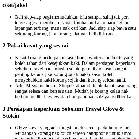
coat/jaket
Beli siap-siap bagi memudahkan bila sampai sahaj tak perl
tergesa-gesa membeli disana. Tambahan kalau baru keluar
lapangan terbang, mana nak cari kan. Jadi siap-siap bawa satu
sekurang-kurang jika korang niat nak beli di Korea.
2 Pakai kasut yang sesuai
Kasut korang perlu pakai kasut boots winter atau boots yang
boleh tahan dari kesejukkan kaki. Dalam persiapan keperluan
sebelum travel pada musim sejuk, pemilihan kasut sangat
penting kerana jika korang salah pakai kasut boleh
menyebabkan kaki korang sejuk dan kurang selesa nanti.
Adik Mrsyanie beli di Shopee, alhamdulillah dapat kasut yang
sangat selesa dan bersesuaian. Mudah je korang kalau nak
beli online lihat review dan ikut panduan saiz yang diberikan.
3 Persiapan keperluan Sebelum Travel Glove &
Stokin
Glove bawa yang ada fungsi touch screen pada hujung jari.
Mudahkan korang nak touch screen handphone untuk ambil
gambar ke, lihat peta dan sebagainya. Jika tidak terpaksa buka