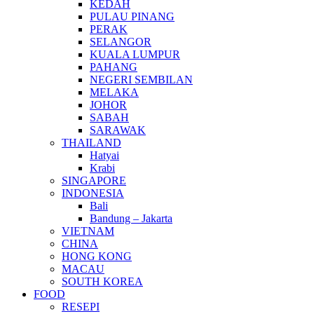
KEDAH
PULAU PINANG
PERAK
SELANGOR
KUALA LUMPUR
PAHANG
NEGERI SEMBILAN
MELAKA
JOHOR
SABAH
SARAWAK
THAILAND
Hatyai
Krabi
SINGAPORE
INDONESIA
Bali
Bandung – Jakarta
VIETNAM
CHINA
HONG KONG
MACAU
SOUTH KOREA
FOOD
RESEPI