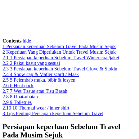
Contents
hide
1
Persiapan keperluan Sebelum Travel Pada Musim Sejuk
2
Keperluan Yang Diperlukan Untuk Travel Musim Sejuk
2.1
1 Persiapan keperluan Sebelum Travel Winter coat/jaket
2.2
2 Pakai kasut yang sesuai
2.3
3 Persiapan keperluan Sebelum Travel Glove & Stokin
2.4
4 Snow cap & Mafler scarft / Mask
2.5
5 Pelembab muka, bibir & losyen
2.6
6 Heat pack
2.7
7 Wet Tissue atau Tisu Basah
2.8
8 Ubat-ubatan
2.9
9 Toiletries
2.10
10 Thermal wear / inner shirt
3
Tips Penting Persiapan keperluan Sebelum Travel
Persiapan keperluan Sebelum Travel
Pada Musim Sejuk