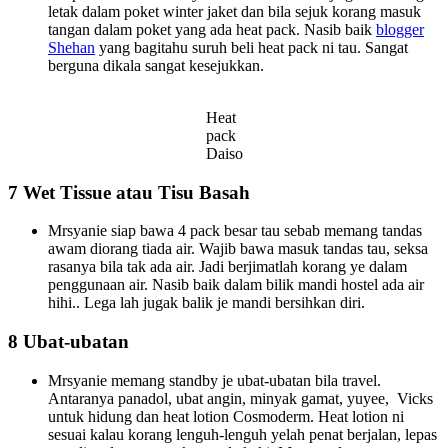
letak dalam poket winter jaket dan bila sejuk korang masuk
tangan dalam poket yang ada heat pack. Nasib baik
blogger
Shehan
yang bagitahu suruh beli heat pack ni tau. Sangat
berguna dikala sangat kesejukkan.
Heat
pack
Daiso
7 Wet Tissue atau Tisu Basah
Mrsyanie siap bawa 4 pack besar tau sebab memang tandas
awam diorang tiada air. Wajib bawa masuk tandas tau, seksa
rasanya bila tak ada air. Jadi berjimatlah korang ye dalam
penggunaan air. Nasib baik dalam bilik mandi hostel ada air
hihi.. Lega lah jugak balik je mandi bersihkan diri.
8 Ubat-ubatan
Mrsyanie memang standby je ubat-ubatan bila travel.
Antaranya panadol, ubat angin, minyak gamat, yuyee, Vicks
untuk hidung dan heat lotion Cosmoderm. Heat lotion ni
sesuai kalau korang lenguh-lenguh yelah penat berjalan, lepas