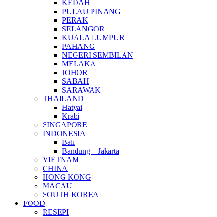
KEDAH
PULAU PINANG
PERAK
SELANGOR
KUALA LUMPUR
PAHANG
NEGERI SEMBILAN
MELAKA
JOHOR
SABAH
SARAWAK
THAILAND
Hatyai
Krabi
SINGAPORE
INDONESIA
Bali
Bandung – Jakarta
VIETNAM
CHINA
HONG KONG
MACAU
SOUTH KOREA
FOOD
RESEPI