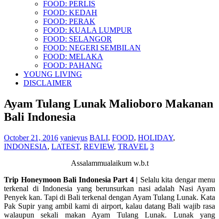
FOOD: PERLIS
FOOD: KEDAH
FOOD: PERAK
FOOD: KUALA LUMPUR
FOOD: SELANGOR
FOOD: NEGERI SEMBILAN
FOOD: MELAKA
FOOD: PAHANG
YOUNG LIVING
DISCLAIMER
Ayam Tulang Lunak Malioboro Makanan
Bali Indonesia
October 21, 2016
yanieyus
BALI
,
FOOD
,
HOLIDAY
,
INDONESIA
,
LATEST
,
REVIEW
,
TRAVEL
3
Assalammualaikum w.b.t
Trip Honeymoon Bali Indonesia Part 4 |
Selalu kita dengar menu
terkenal di Indonesia yang berunsurkan nasi adalah Nasi Ayam
Penyek kan. Tapi di Bali terkenal dengan Ayam Tulang Lunak. Kata
Pak Supir yang ambil kami di airport, kalau datang Bali wajib rasa
walaupun sekali makan Ayam Tulang Lunak. Lunak yang