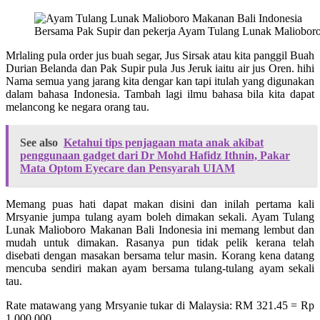
Bersama Pak Supir dan pekerja Ayam Tulang Lunak Maliobor
Mrlaling pula order jus buah segar, Jus Sirsak atau kita panggil Buah
Durian Belanda dan Pak Supir pula Jus Jeruk iaitu air jus Oren. hihi
Nama semua yang jarang kita dengar kan tapi itulah yang digunakan
dalam bahasa Indonesia. Tambah lagi ilmu bahasa bila kita dapat
melancong ke negara orang tau.
See also
Ketahui tips penjagaan mata anak akibat
penggunaan gadget dari Dr Mohd Hafidz Ithnin, Pakar
Mata Optom Eyecare dan Pensyarah UIAM
Memang puas hati dapat makan disini dan inilah pertama kali
Mrsyanie jumpa tulang ayam boleh dimakan sekali. Ayam Tulang
Lunak Malioboro Makanan Bali Indonesia ini memang lembut dan
mudah untuk dimakan. Rasanya pun tidak pelik kerana telah
disebati dengan masakan bersama telur masin. Korang kena datang
mencuba sendiri makan ayam bersama tulang-tulang ayam sekali
tau.
Rate matawang yang Mrsyanie tukar di Malaysia: RM 321.45 = Rp
1,000,000.