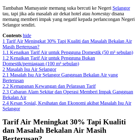
Tambahan Mamayanie memang suka bercuti ke Negeri
Selangor
tau, tapi jika ada masalah air dekat hotel atau
homestay
disana
memang memberi impak yang negatif kepada perlancongan Negeri
Selangor sendiri.
Contents
hide
1
Tarif Air Meningkat 30% Tapi Kualiti dan Masalah Bekalan Air
Masih Berterusan?
1.1
Kenaikan Tarif Air untuk Pengguna Domestik (50 m³ sebulan)
1.2
Kenaikan Tarif Air untuk Pengguna Bukan
Domestik/perniagaan (100 m³ sebulan)
2
Masalah Isu Air Selangor
2.1
Masalah Isu Air Selangor Gangguan Bekalan Air yang
Berterusan
2.2
Kemapanan Kewangan dan Pelarasan Tarif
2.3
Cabaran Alam Sekitar dan Operasi Memberi Impak Gangguan
Bekalan Air
2.4
Kesan Sosial, Kesihatan dan Ekonomi akibat Masalah Isu Air
Selangor
Tarif Air Meningkat 30% Tapi Kualiti
dan Masalah Bekalan Air Masih
Berterusan?