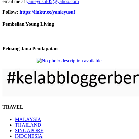
email me at
yanieyusuf05@yahoo.com
Follow:
https://linktr.ee/yanieyusuf
Pembelian Young Living
Peluang Jana Pendapatan
TRAVEL
MALAYSIA
THAILAND
SINGAPORE
INDONESIA