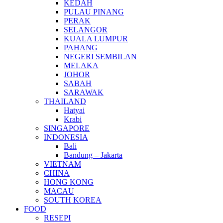
KEDAH
PULAU PINANG
PERAK
SELANGOR
KUALA LUMPUR
PAHANG
NEGERI SEMBILAN
MELAKA
JOHOR
SABAH
SARAWAK
THAILAND
Hatyai
Krabi
SINGAPORE
INDONESIA
Bali
Bandung – Jakarta
VIETNAM
CHINA
HONG KONG
MACAU
SOUTH KOREA
FOOD
RESEPI