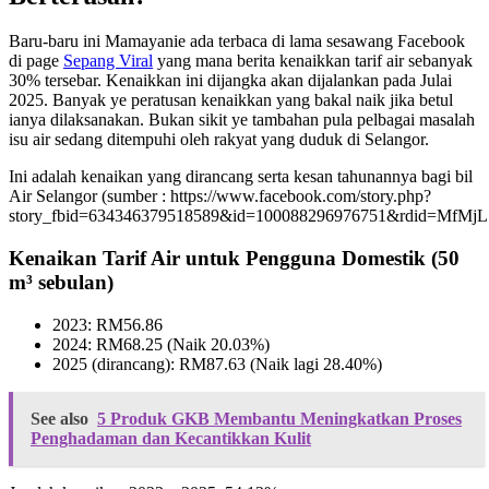
Baru-baru ini Mamayanie ada terbaca di lama sesawang Facebook
di page
Sepang Viral
yang mana berita kenaikkan tarif air sebanyak
30% tersebar. Kenaikkan ini dijangka akan dijalankan pada Julai
2025. Banyak ye peratusan kenaikkan yang bakal naik jika betul
ianya dilaksanakan. Bukan sikit ye tambahan pula pelbagai masalah
isu air sedang ditempuhi oleh rakyat yang duduk di Selangor.
Ini adalah kenaikan yang dirancang serta kesan tahunannya bagi bil
Air Selangor (sumber : https://www.facebook.com/story.php?
story_fbid=634346379518589&id=100088296976751&rdid=MfM
Kenaikan Tarif Air untuk Pengguna Domestik (50
m³ sebulan)
2023: RM56.86
2024: RM68.25 (Naik 20.03%)
2025 (dirancang): RM87.63 (Naik lagi 28.40%)
See also
5 Produk GKB Membantu Meningkatkan Proses
Penghadaman dan Kecantikkan Kulit