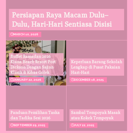
Persiapan Raya Macam Dulu–
Dulu, Hari-Hari Sentiasa Disisi
MARCH 10, 2026
Buffet Ramadan 2026
Klana Beach Resort Port
Keperluan Barang Sekolah
Dickson Dengan Sajian
Lengkap di Pusat Pakaian
Klasik & Kibas Golek
Hari-Hari
JANUARY 22, 2026
DECEMBER 18, 2025
Panduan Pemilihan Taska
Sambal Tempoyak Masak
dan Tadika Sesi 2026
atau Kokek Tempoyak
SEPTEMBER 29, 2025
JULY 22, 2025