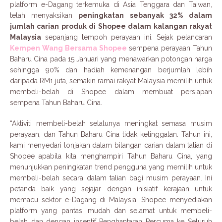
platform e-Dagang terkemuka di Asia Tenggara dan Taiwan,
telah menyaksikan
peningkatan sebanyak 32% dalam
jumlah carian produk di Shopee dalam kalangan rakyat
Malaysia
sepanjang tempoh perayaan ini. Sejak pelancaran
Kempen Wang Bersama Shopee
sempena perayaan Tahun
Baharu Cina pada 15 Januari yang menawarkan potongan harga
sehingga 90% dan hadiah kemenangan berjumlah lebih
daripada RM1 juta, semakin ramai rakyat Malaysia memilih untuk
membeli-belah di Shopee dalam membuat persiapan
sempena Tahun Baharu Cina.
“Aktiviti membeli-belah selalunya meningkat semasa musim
perayaan, dan Tahun Baharu Cina tidak ketinggalan. Tahun ini,
kami menyedari lonjakan dalam bilangan carian dalam talian di
Shopee apabila kita menghampiri Tahun Baharu Cina, yang
menunjukkan peningkatan trend pengguna yang memilih untuk
membeli-belah secara dalam talian bagi musim perayaan. Ini
petanda baik yang sejajar dengan inisiatif kerajaan untuk
memacu sektor e-Dagang di Malaysia. Shopee menyediakan
platform yang pantas, mudah dan selamat untuk membeli-
belah dan dengan insentif Penghantaran Percuma ke Seluruh