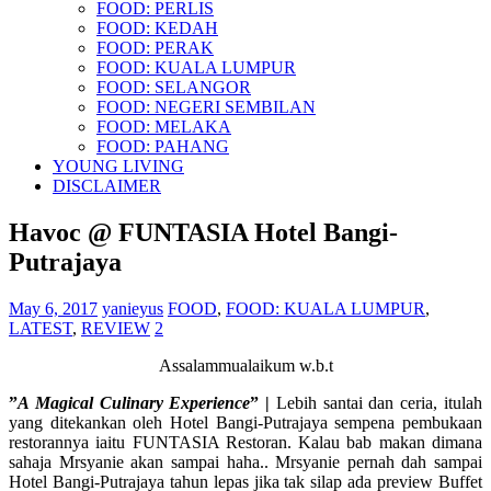
FOOD: PERLIS
FOOD: KEDAH
FOOD: PERAK
FOOD: KUALA LUMPUR
FOOD: SELANGOR
FOOD: NEGERI SEMBILAN
FOOD: MELAKA
FOOD: PAHANG
YOUNG LIVING
DISCLAIMER
Havoc @ FUNTASIA Hotel Bangi-
Putrajaya
May 6, 2017
yanieyus
FOOD
,
FOOD: KUALA LUMPUR
,
LATEST
,
REVIEW
2
Assalammualaikum w.b.t
”
A Magical Culinary Experience
” |
Lebih santai dan ceria, itulah
yang ditekankan oleh Hotel Bangi-Putrajaya sempena pembukaan
restorannya iaitu FUNTASIA Restoran. Kalau bab makan dimana
sahaja Mrsyanie akan sampai haha.. Mrsyanie pernah dah sampai
Hotel Bangi-Putrajaya tahun lepas jika tak silap ada preview Buffet