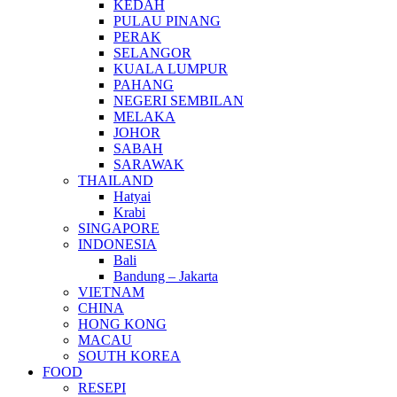
KEDAH
PULAU PINANG
PERAK
SELANGOR
KUALA LUMPUR
PAHANG
NEGERI SEMBILAN
MELAKA
JOHOR
SABAH
SARAWAK
THAILAND
Hatyai
Krabi
SINGAPORE
INDONESIA
Bali
Bandung – Jakarta
VIETNAM
CHINA
HONG KONG
MACAU
SOUTH KOREA
FOOD
RESEPI