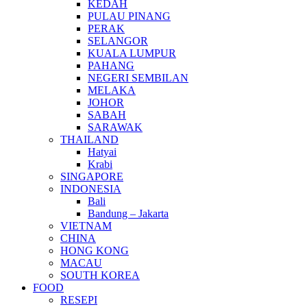
KEDAH
PULAU PINANG
PERAK
SELANGOR
KUALA LUMPUR
PAHANG
NEGERI SEMBILAN
MELAKA
JOHOR
SABAH
SARAWAK
THAILAND
Hatyai
Krabi
SINGAPORE
INDONESIA
Bali
Bandung – Jakarta
VIETNAM
CHINA
HONG KONG
MACAU
SOUTH KOREA
FOOD
RESEPI