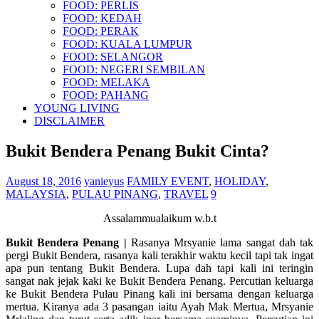
FOOD: PERLIS
FOOD: KEDAH
FOOD: PERAK
FOOD: KUALA LUMPUR
FOOD: SELANGOR
FOOD: NEGERI SEMBILAN
FOOD: MELAKA
FOOD: PAHANG
YOUNG LIVING
DISCLAIMER
Bukit Bendera Penang Bukit Cinta?
August 18, 2016
yanieyus
FAMILY EVENT
,
HOLIDAY
,
MALAYSIA
,
PULAU PINANG
,
TRAVEL
9
Assalammualaikum w.b.t
Bukit Bendera Penang |
Rasanya Mrsyanie lama sangat dah tak
pergi Bukit Bendera, rasanya kali terakhir waktu kecil tapi tak ingat
apa pun tentang Bukit Bendera. Lupa dah tapi kali ini teringin
sangat nak jejak kaki ke Bukit Bendera Penang. Percutian keluarga
ke Bukit Bendera Pulau Pinang kali ini bersama dengan keluarga
mertua. Kiranya ada 3 pasangan iaitu Ayah Mak Mertua, Mrsyanie