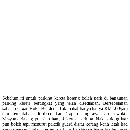
Sebelum iti untuk parking kereta korang boleh park di bangunan
parking kereta bertingkat yang telah disediakan. Bersebelahan
sahaja dengan Bukit Bendera. Tak mahal hanya hanya RM1.00/jam
dan kemudahan lift disediakan. Tapi datang awal tau, sewaktu
Mrsyanie datang pun dah banyak kereta parking. Nak parking luar
pun boleh tapi menurut pakcik guard disitu korang kena letak kad
kupon parking (alah macam parking bandaraya biasa tu) tapi area