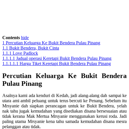
Contents
hide
1
Percutian Keluarga Ke Bukit Bendera Pulau Pinang
1.1
Bukit Bendera, Bukit Cinta
1.1.1
Love Padlock
1.1.1.1
Jadual operasi Keretapi Bukit Bendera Pulau Pinang
1.1.1.1.1
Harga Tiket Keretapi Bukit Bendera Pulau Pinang
Percutian Keluarga Ke Bukit Bendera
Pulau Pinang
Asalnya kami ada kenduri di Kedah, jadi alang-alang dah sampai ke
utara ami ambil peluang untuk terus bercuti ke Penang. Sebelum itu
Mrsyanie dah siapkan perancagan untuk ke Bukit Bendera, yelah
nak tahu jugak kemudahan yang disediakan disana bersesuaian atau
tidak kerana Mak Mertua Mrsyanie menggunakan kerusi roda. Jadi
paling utama Mrsyanie kena tahu samada kemudahan disana mesra
pelanggan atau tidak.