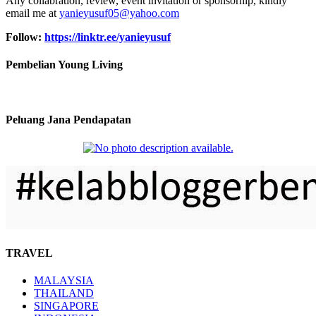
Any collabration, review, event invitation or sponsorhip, kindly
email me at
yanieyusuf05@yahoo.com
Follow:
https://linktr.ee/yanieyusuf
Pembelian Young Living
Peluang Jana Pendapatan
TRAVEL
MALAYSIA
THAILAND
SINGAPORE