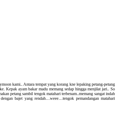
eymoon kami.. Antara tempat yang korang kne lepaking petang-petang
hake. Kepak ayam bakar madu memang sedap hingga menjilat jari.. So
g makan petang sambil tengok matahari terbenam..memang sangat indah
tik dengan bajet yang rendah…weee…tengok pemandangan matahari