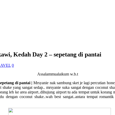
wi, Kedah Day 2 – sepetang di pantai
RAVEL
0
Assalammualaikum w.b.t
petang di pantai |
Mrsyanie nak sambung sket je lagi percutian hon
onut shake yang sangat sedap.. mrsyanie suka sangat dengan coconut s
rang leh ke area airport..dihujung airport tu ada tempat untuk koran
adu dengan coconut shake..wah best sangat..antara tempat roman