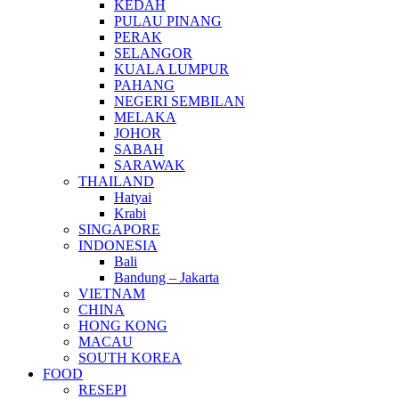
KEDAH
PULAU PINANG
PERAK
SELANGOR
KUALA LUMPUR
PAHANG
NEGERI SEMBILAN
MELAKA
JOHOR
SABAH
SARAWAK
THAILAND
Hatyai
Krabi
SINGAPORE
INDONESIA
Bali
Bandung – Jakarta
VIETNAM
CHINA
HONG KONG
MACAU
SOUTH KOREA
FOOD
RESEPI