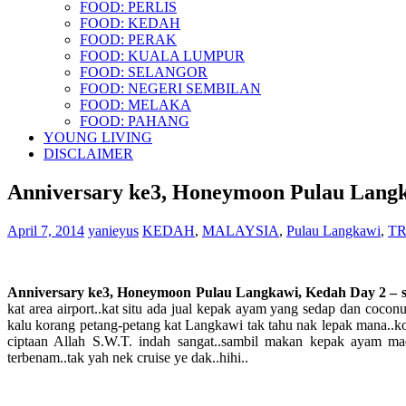
FOOD: PERLIS
FOOD: KEDAH
FOOD: PERAK
FOOD: KUALA LUMPUR
FOOD: SELANGOR
FOOD: NEGERI SEMBILAN
FOOD: MELAKA
FOOD: PAHANG
YOUNG LIVING
DISCLAIMER
Anniversary ke3, Honeymoon Pulau Langka
April 7, 2014
yanieyus
KEDAH
,
MALAYSIA
,
Pulau Langkawi
,
T
Anniversary ke3, Honeymoon Pulau Langkawi, Kedah Day 2 – se
kat area airport..kat situ ada jual kepak ayam yang sedap dan coc
kalu korang petang-petang kat Langkawi tak tahu nak lepak mana..ko
ciptaan Allah S.W.T. indah sangat..sambil makan kepak ayam m
terbenam..tak yah nek cruise ye dak..hihi..