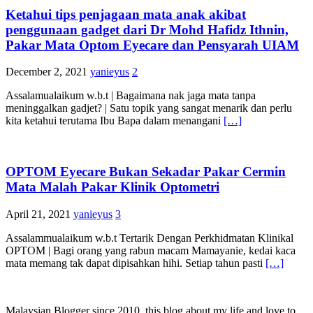
Ketahui tips penjagaan mata anak akibat
penggunaan gadget dari Dr Mohd Hafidz Ithnin,
Pakar Mata Optom Eyecare dan Pensyarah UIAM
December 2, 2021
yanieyus
2
Assalamualaikum w.b.t | Bagaimana nak jaga mata tanpa
meninggalkan gadjet? | Satu topik yang sangat menarik dan perlu
kita ketahui terutama Ibu Bapa dalam menangani
[…]
OPTOM Eyecare Bukan Sekadar Pakar Cermin
Mata Malah Pakar Klinik Optometri
April 21, 2021
yanieyus
3
Assalammualaikum w.b.t Tertarik Dengan Perkhidmatan Klinikal
OPTOM | Bagi orang yang rabun macam Mamayanie, kedai kaca
mata memang tak dapat dipisahkan hihi. Setiap tahun pasti
[…]
Malaysian Blogger since 2010, this blog about my life and love to