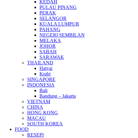
KEDAH
PULAU PINANG
PERAK
SELANGOR
KUALA LUMPUR
PAHANG
NEGERI SEMBILAN
MELAKA
JOHOR
SABAH
SARAWAK
THAILAND
Hatyai
Krabi
SINGAPORE
INDONESIA
Bali
Bandung – Jakarta
VIETNAM
CHINA
HONG KONG
MACAU
SOUTH KOREA
FOOD
RESEPI