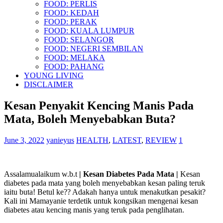
FOOD: PERLIS
FOOD: KEDAH
FOOD: PERAK
FOOD: KUALA LUMPUR
FOOD: SELANGOR
FOOD: NEGERI SEMBILAN
FOOD: MELAKA
FOOD: PAHANG
YOUNG LIVING
DISCLAIMER
Kesan Penyakit Kencing Manis Pada
Mata, Boleh Menyebabkan Buta?
June 3, 2022
yanieyus
HEALTH
,
LATEST
,
REVIEW
1
Assalamualaikum w.b.t
| Kesan Diabetes Pada Mata |
Kesan
diabetes pada mata yang boleh menyebabkan kesan paling teruk
iaitu buta! Betul ke?? Adakah hanya untuk menakutkan pesakit?
Kali ini Mamayanie terdetik untuk kongsikan mengenai kesan
diabetes atau kencing manis yang teruk pada penglihatan.