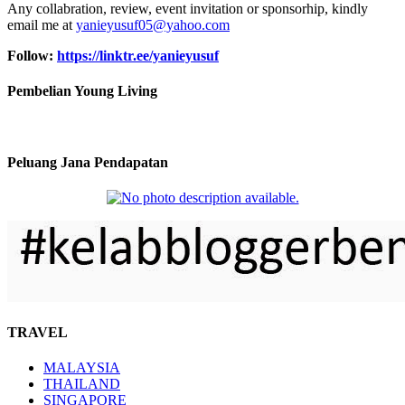
Any collabration, review, event invitation or sponsorhip, kindly
email me at
yanieyusuf05@yahoo.com
Follow:
https://linktr.ee/yanieyusuf
Pembelian Young Living
Peluang Jana Pendapatan
TRAVEL
MALAYSIA
THAILAND
SINGAPORE