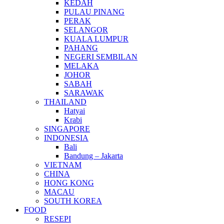
KEDAH
PULAU PINANG
PERAK
SELANGOR
KUALA LUMPUR
PAHANG
NEGERI SEMBILAN
MELAKA
JOHOR
SABAH
SARAWAK
THAILAND
Hatyai
Krabi
SINGAPORE
INDONESIA
Bali
Bandung – Jakarta
VIETNAM
CHINA
HONG KONG
MACAU
SOUTH KOREA
FOOD
RESEPI