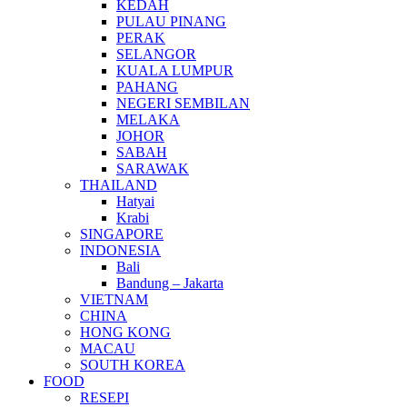
KEDAH
PULAU PINANG
PERAK
SELANGOR
KUALA LUMPUR
PAHANG
NEGERI SEMBILAN
MELAKA
JOHOR
SABAH
SARAWAK
THAILAND
Hatyai
Krabi
SINGAPORE
INDONESIA
Bali
Bandung – Jakarta
VIETNAM
CHINA
HONG KONG
MACAU
SOUTH KOREA
FOOD
RESEPI