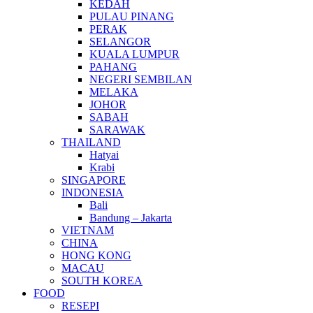
KEDAH
PULAU PINANG
PERAK
SELANGOR
KUALA LUMPUR
PAHANG
NEGERI SEMBILAN
MELAKA
JOHOR
SABAH
SARAWAK
THAILAND
Hatyai
Krabi
SINGAPORE
INDONESIA
Bali
Bandung – Jakarta
VIETNAM
CHINA
HONG KONG
MACAU
SOUTH KOREA
FOOD
RESEPI