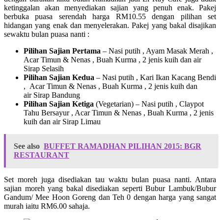
ketinggalan akan menyediakan sajian yang penuh enak. Pakej
berbuka puasa serendah harga RM10.55 dengan pilihan set
hidangan yang enak dan menyelerakan. Pakej yang bakal disajikan
sewaktu bulan puasa nanti :
Pilihan Sajian Pertama
– Nasi putih , Ayam Masak Merah ,
Acar Timun & Nenas , Buah Kurma , 2 jenis kuih dan air
Sirap Selasih
Pilihan Sajian Kedua
– Nasi putih , Kari Ikan Kacang Bendi
, Acar Timun & Nenas , Buah Kurma , 2 jenis kuih dan
air Sirap Bandung
Pilihan Sajian Ketiga
(Vegetarian)
– Nasi putih , Claypot
Tahu Bersayur , Acar Timun & Nenas , Buah Kurma , 2 jenis
kuih dan air Sirap Limau
See also
BUFFET RAMADHAN PILIHAN 2015: BGR
RESTAURANT
Set moreh juga disediakan tau waktu bulan puasa nanti. Antara
sajian moreh yang bakal disediakan seperti Bubur Lambuk/Bubur
Gandum/ Mee Hoon Goreng dan Teh 0 dengan harga yang sangat
murah iaitu RM6.00 sahaja.