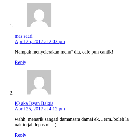
mas saari
April 25, 2017 at 2:03 pm
Nampak menyelerakan menu² dia, cafe pun cantik!
Reply
IQ aka Izyan Balqis
April 25, 2017 at 4:12 pm
wahh, menarik sangat! damansara damai ek…erm..boleh la
nak terjah lepas ni..=)
Reply