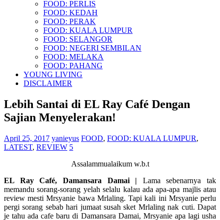
FOOD: PERLIS
FOOD: KEDAH
FOOD: PERAK
FOOD: KUALA LUMPUR
FOOD: SELANGOR
FOOD: NEGERI SEMBILAN
FOOD: MELAKA
FOOD: PAHANG
YOUNG LIVING
DISCLAIMER
Lebih Santai di EL Ray Café Dengan
Sajian Menyelerakan!
April 25, 2017
yanieyus
FOOD
,
FOOD: KUALA LUMPUR
,
LATEST
,
REVIEW
5
Assalammualaikum w.b.t
EL Ray Café, Damansara Damai |
Lama sebenarnya tak
memandu sorang-sorang yelah selalu kalau ada apa-apa majlis atau
review mesti Mrsyanie bawa Mrlaling. Tapi kali ini Mrsyanie perlu
pergi sorang sebab hari jumaat susah sket Mrlaling nak cuti. Dapat
je tahu ada cafe baru di Damansara Damai, Mrsyanie apa lagi usha