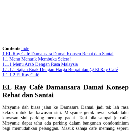
Contents
hide
1
EL Ray Café Damansara Damai Konsep Rehat dan Santai
1.1
Menu Menarik Membuka Selera!
1.1.1
Menu Arab Dengan Rasa Malaysia
1.1.1.1
Sajian Enak Dengan Harga Berpatutan @ El Ray Café
1.1.1.2
El Ray Café
EL Ray Café Damansara Damai Konsep
Rehat dan Santai
Mrsyanie dah biasa jalan ke Damasara Damai, jadi tak lah rasa
kekok untuk ke kawasan sini. Mrsyanie gerak awal sebab tahu
kawasan sini parking memang padat. Tapi bila sampai je cafe,
Mrsyanie dapat tahu ada parking dalam bangunan condominium
bagi memudahkan pelanggan. Masuk sahaja cafe memang seperti