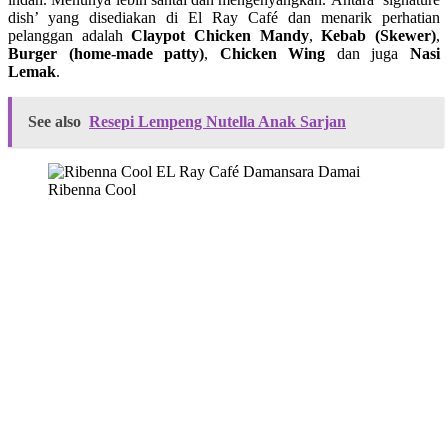
dish’ yang disediakan di El Ray Café dan menarik perhatian
pelanggan adalah
Claypot Chicken Mandy
,
Kebab (Skewer)
,
Burger (home-made patty)
,
Chicken Wing
dan juga
Nasi
Lemak
.
See also
Resepi Lempeng Nutella Anak Sarjan
Ribenna Cool