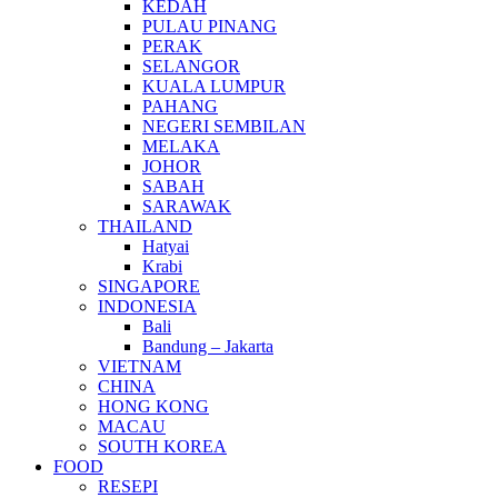
KEDAH
PULAU PINANG
PERAK
SELANGOR
KUALA LUMPUR
PAHANG
NEGERI SEMBILAN
MELAKA
JOHOR
SABAH
SARAWAK
THAILAND
Hatyai
Krabi
SINGAPORE
INDONESIA
Bali
Bandung – Jakarta
VIETNAM
CHINA
HONG KONG
MACAU
SOUTH KOREA
FOOD
RESEPI