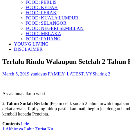
FOOD: PERLIS
FOOD: KEDAH
FOOD: PERAK
FOOD: KUALA LUMPUR
FOOD: SELANGOR
FOOD: NEGERI SEMBILAN
FOOD: MELAKA
FOOD: PAHANG
YOUNG LIVING
DISCLAIMER
Terlalu Rindu Walaupun Setelah 2 Tahun 
March 5, 2019
yanieyus
FAMILY
,
LATEST
,
YYSharing
2
Assalamualaikum w.b.t
2 Tahun Sudah Berlalu |
Pejam celik sudah 2 tahun arwah tingalkan
dekat arwah. Tapi yang hidup pasti akan mati, begitu jua dengan h
kembali kepada Pencipta.
Contents
hide
1
Akhirnya Lahir Zuriat Ku