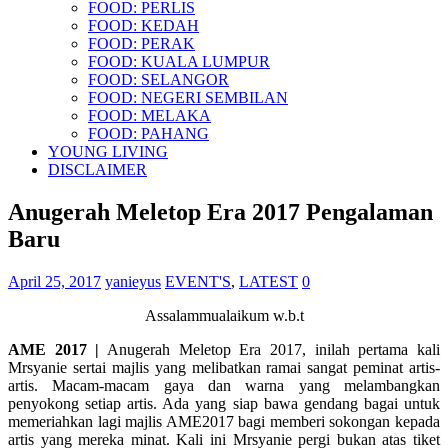
FOOD: PERLIS
FOOD: KEDAH
FOOD: PERAK
FOOD: KUALA LUMPUR
FOOD: SELANGOR
FOOD: NEGERI SEMBILAN
FOOD: MELAKA
FOOD: PAHANG
YOUNG LIVING
DISCLAIMER
Anugerah Meletop Era 2017 Pengalaman
Baru
April 25, 2017
yanieyus
EVENT'S
,
LATEST
0
Assalammualaikum w.b.t
AME 2017 |
Anugerah Meletop Era 2017, inilah pertama kali
Mrsyanie sertai majlis yang melibatkan ramai sangat peminat artis-
artis. Macam-macam gaya dan warna yang melambangkan
penyokong setiap artis. Ada yang siap bawa gendang bagai untuk
memeriahkan lagi majlis AME2017 bagi memberi sokongan kepada
artis yang mereka minat. Kali ini Mrsyanie pergi bukan atas tiket