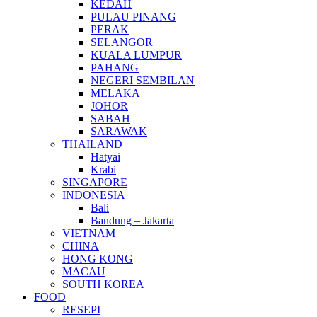
KEDAH
PULAU PINANG
PERAK
SELANGOR
KUALA LUMPUR
PAHANG
NEGERI SEMBILAN
MELAKA
JOHOR
SABAH
SARAWAK
THAILAND
Hatyai
Krabi
SINGAPORE
INDONESIA
Bali
Bandung – Jakarta
VIETNAM
CHINA
HONG KONG
MACAU
SOUTH KOREA
FOOD
RESEPI