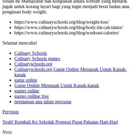
Selain itu Mamayanie nak kongsikan antara website yang menarik
jugak untuk korang layari bagi yang ingin menjadi berat badan atau
pengiraan body weight.
https://www.culinaryschools.org/blog/weight-loss/
https://www.culinaryschools.org/blog/body-fat-calculator/
https://www.culinaryschools.org/blog/workout-calories/
Selamat mencuba!
Culinary Schools
Culinary Schools games
Culinaryschools.org
Culinaryschools.org Game Online Memasak Untuk Kanak-
kanak
game online
Game Online Memasak Untuk Kanak-kanak
games online
games onlline free
permainan atas talian percuma
Previous
Yeah! Kembali Ke Sekolah Promosi Pusat Pakaian Hari-Hari
Next