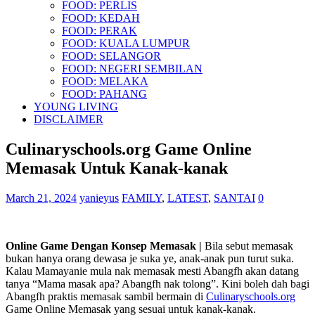
FOOD: PERLIS
FOOD: KEDAH
FOOD: PERAK
FOOD: KUALA LUMPUR
FOOD: SELANGOR
FOOD: NEGERI SEMBILAN
FOOD: MELAKA
FOOD: PAHANG
YOUNG LIVING
DISCLAIMER
Culinaryschools.org Game Online
Memasak Untuk Kanak-kanak
March 21, 2024
yanieyus
FAMILY
,
LATEST
,
SANTAI
0
Online Game Dengan Konsep Memasak |
Bila sebut memasak
bukan hanya orang dewasa je suka ye, anak-anak pun turut suka.
Kalau Mamayanie mula nak memasak mesti Abangfh akan datang
tanya “Mama masak apa? Abangfh nak tolong”. Kini boleh dah bagi
Abangfh praktis memasak sambil bermain di
Culinaryschools.org
Game Online Memasak yang sesuai untuk kanak-kanak.