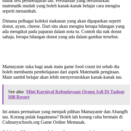
untuk sesi pembelajaran tau. Permainan yang berunsurkan
matematik mudah yang boleh kanak-kanak belajar cara mengira
seperti menambah.
Dimana pelbagai koleksi makanan yang akan dipaparkan seperti
donut, ayam, cheese. Dari situ akan mengira berapa bilangan yang
ada mengikut pada paparan dalam nota tu. Contoh dia nak donut
sahaja, berapa bilangan donut yang ada dalam gambar tersebut.
Mamayanie suka bagi anak main game food count ini sebab dia
boleh membantu pembelajaran dari aspek Matematik pengiraan.
Main sambil belajar akan lebih menyeronokkan kanak-kanak tau.
See also
Mini Karnival Kebudayaan Orang Asli Di Tadom
Hill Resort
Ini antara permainan yang menjadi pilihan Mamayanie dan Abangfh
tau. Korang pulak bagaimana? Boleh lah korang cuba bermain di
Culinaryschools.org Game Online Memasak.