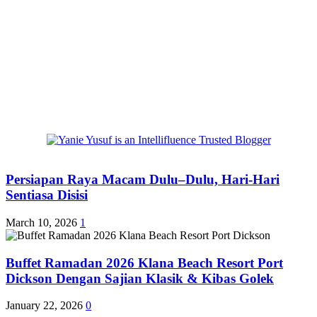
Persiapan Raya Macam Dulu–Dulu, Hari-Hari
Sentiasa Disisi
March 10, 2026
1
Buffet Ramadan 2026 Klana Beach Resort Port
Dickson Dengan Sajian Klasik & Kibas Golek
January 22, 2026
0