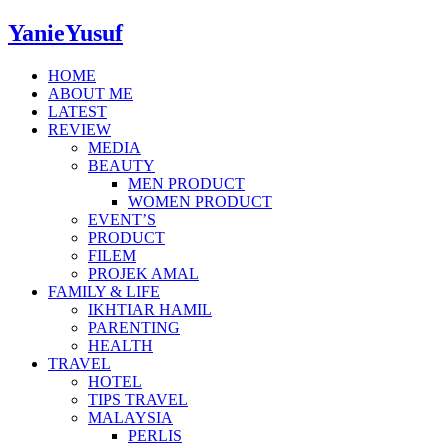
YanieYusuf
HOME
ABOUT ME
LATEST
REVIEW
MEDIA
BEAUTY
MEN PRODUCT
WOMEN PRODUCT
EVENT’S
PRODUCT
FILEM
PROJEK AMAL
FAMILY & LIFE
IKHTIAR HAMIL
PARENTING
HEALTH
TRAVEL
HOTEL
TIPS TRAVEL
MALAYSIA
PERLIS