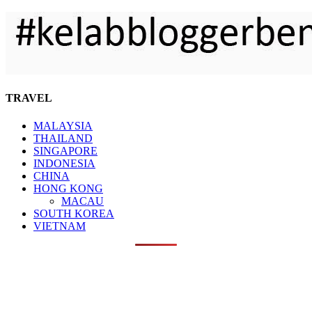
TRAVEL
MALAYSIA
THAILAND
SINGAPORE
INDONESIA
CHINA
HONG KONG
MACAU
SOUTH KOREA
VIETNAM