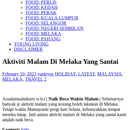
FOOD: PERLIS
FOOD: KEDAH
FOOD: PERAK
FOOD: KUALA LUMPUR
FOOD: SELANGOR
FOOD: NEGERI SEMBILAN
FOOD: MELAKA
FOOD: PAHANG
YOUNG LIVING
DISCLAIMER
Aktiviti Malam Di Melaka Yang Santai
February 10, 2023
yanieyus
HOLIDAY
,
LATEST
,
MALAYSIA
,
MELAKA
,
TRAVEL
2
Assalamualaikum w.b.t
| Naik Beca Waktu Malam |
Sebenarnya
banyak je aktiviti malam yang korang boleh lakukan di Melaka.
Tetapi waktu Mamayanie pergi hari Selasa, kebanyakkan tempat
mereka tutup. Jadi antara aktiviti malam di Melaka yang santai kami
adalah naik beca.
Contents
hide