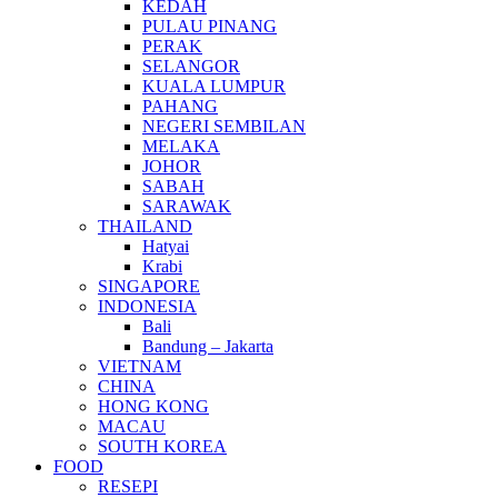
KEDAH
PULAU PINANG
PERAK
SELANGOR
KUALA LUMPUR
PAHANG
NEGERI SEMBILAN
MELAKA
JOHOR
SABAH
SARAWAK
THAILAND
Hatyai
Krabi
SINGAPORE
INDONESIA
Bali
Bandung – Jakarta
VIETNAM
CHINA
HONG KONG
MACAU
SOUTH KOREA
FOOD
RESEPI