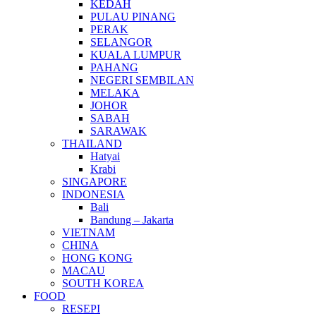
KEDAH
PULAU PINANG
PERAK
SELANGOR
KUALA LUMPUR
PAHANG
NEGERI SEMBILAN
MELAKA
JOHOR
SABAH
SARAWAK
THAILAND
Hatyai
Krabi
SINGAPORE
INDONESIA
Bali
Bandung – Jakarta
VIETNAM
CHINA
HONG KONG
MACAU
SOUTH KOREA
FOOD
RESEPI