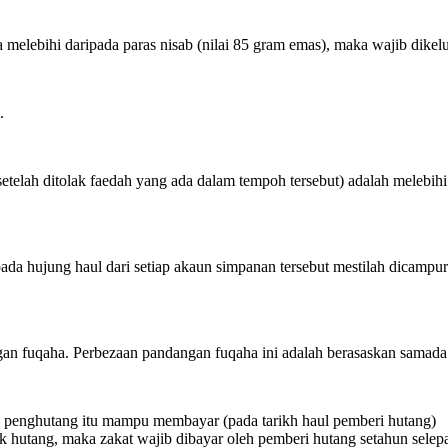
a melebihi daripada paras nisab (nilai 85 gram emas), maka wajib dik
.
setelah ditolak faedah yang ada dalam tempoh tersebut) adalah melebih
da hujung haul dari setiap akaun simpanan tersebut mestilah dicampur
angan fuqaha. Perbezaan pandangan fuqaha ini adalah berasaskan samada
ka penghutang itu mampu membayar (pada tarikh haul pemberi hutang)
 hutang, maka zakat wajib dibayar oleh pemberi hutang setahun selepas