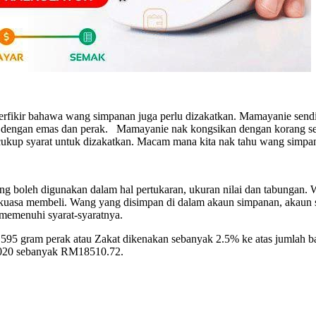
erfikir bahawa wang simpanan juga perlu dizakatkan. Mamayanie sendi
a dengan emas dan perak. Mamayanie nak kongsikan dengan korang se
u cukup syarat untuk dizakatkan. Macam mana kita nak tahu wang simpan
 boleh digunakan dalam hal pertukaran, ukuran nilai dan tabungan. Wa
uasa membeli. Wang yang disimpan di dalam akaun simpanan, akaun sim
 memenuhi syarat-syaratnya.
595 gram perak atau Zakat dikenakan sebanyak 2.5% ke atas jumlah ba
n 2020 sebanyak RM18510.72.