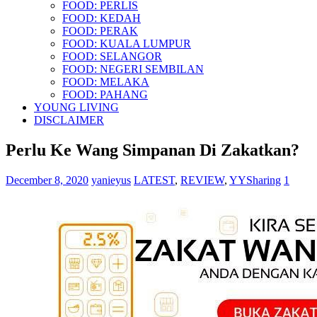
FOOD: PERLIS
FOOD: KEDAH
FOOD: PERAK
FOOD: KUALA LUMPUR
FOOD: SELANGOR
FOOD: NEGERI SEMBILAN
FOOD: MELAKA
FOOD: PAHANG
YOUNG LIVING
DISCLAIMER
Perlu Ke Wang Simpanan Di Zakatkan?
December 8, 2020
yanieyus
LATEST
,
REVIEW
,
YYSharing
1