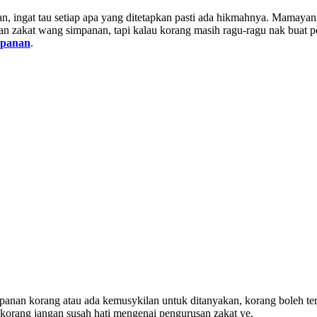
n, ingat tau setiap apa yang ditetapkan pasti ada hikmahnya. Mamayan
iraan zakat wang simpanan, tapi kalau korang masih ragu-ragu nak bua
mpanan
.
impanan korang atau ada kemusykilan untuk ditanyakan, korang boleh
 korang jangan susah hati mengenai pengurusan zakat ye.