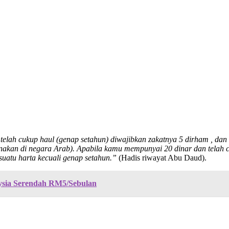
ah cukup haul (genap setahun) diwajibkan zakatnya 5 dirham , dan 
akan di negara Arab). Apabila kamu mempunyai 20 dinar dan telah cu
esuatu harta kecuali genap setahun.”
(Hadis riwayat Abu Daud).
aysia Serendah RM5/Sebulan