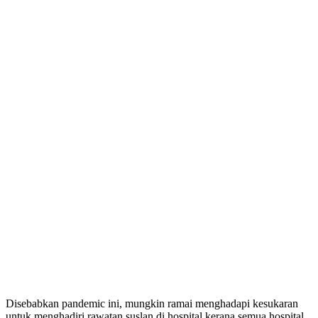
Disebabkan pandemic ini, mungkin ramai menghadapi kesukaran
untuk menghadiri rawatan suslan di hospital kerana semua hospital