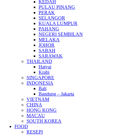
KEDAH
PULAU PINANG
PERAK
SELANGOR
KUALA LUMPUR
PAHANG
NEGERI SEMBILAN
MELAKA
JOHOR
SABAH
SARAWAK
THAILAND
Hatyai
Krabi
SINGAPORE
INDONESIA
Bali
Bandung – Jakarta
VIETNAM
CHINA
HONG KONG
MACAU
SOUTH KOREA
FOOD
RESEPI