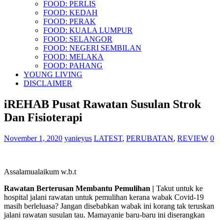
FOOD: PERLIS
FOOD: KEDAH
FOOD: PERAK
FOOD: KUALA LUMPUR
FOOD: SELANGOR
FOOD: NEGERI SEMBILAN
FOOD: MELAKA
FOOD: PAHANG
YOUNG LIVING
DISCLAIMER
iREHAB Pusat Rawatan Susulan Strok
Dan Fisioterapi
November 1, 2020
yanieyus
LATEST
,
PERUBATAN
,
REVIEW
0
Assalamualaikum w.b.t
Rawatan Berterusan Membantu Pemulihan |
Takut untuk ke
hospital jalani rawatan untuk pemulihan kerana wabak Covid-19
masih berleluasa? Jangan disebabkan wabak ini korang tak teruskan
jalani rawatan susulan tau. Mamayanie baru-baru ini diserangkan