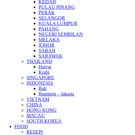
KEDAH
PULAU PINANG
PERAK
SELANGOR
KUALA LUMPUR
PAHANG
NEGERI SEMBILAN
MELAKA
JOHOR
SABAH
SARAWAK
THAILAND
Hatyai
Krabi
SINGAPORE
INDONESIA
Bali
Bandung – Jakarta
VIETNAM
CHINA
HONG KONG
MACAU
SOUTH KOREA
FOOD
RESEPI