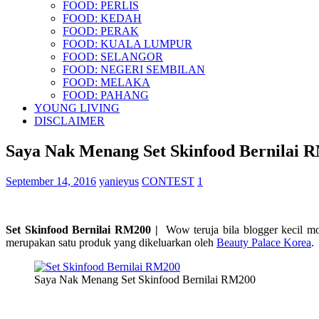
FOOD: PERLIS
FOOD: KEDAH
FOOD: PERAK
FOOD: KUALA LUMPUR
FOOD: SELANGOR
FOOD: NEGERI SEMBILAN
FOOD: MELAKA
FOOD: PAHANG
YOUNG LIVING
DISCLAIMER
Saya Nak Menang Set Skinfood Bernilai 
September 14, 2016
yanieyus
CONTEST
1
Set Skinfood Bernilai RM200 |
Wow teruja bila blogger kecil mo
merupakan satu produk yang dikeluarkan oleh
Beauty Palace Korea
.
Saya Nak Menang Set Skinfood Bernilai RM200