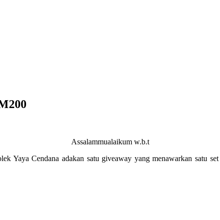
RM200
Assalammualaikum w.b.t
lek Yaya Cendana adakan satu giveaway yang menawarkan satu set p