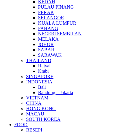
KEDAH
PULAU PINANG
PERAK
SELANGOR
KUALA LUMPUR
PAHANG
NEGERI SEMBILAN
MELAKA
JOHOR
SABAH
SARAWAK
THAILAND
Hatyai
Krabi
SINGAPORE
INDONESIA
Bali
Bandung – Jakarta
VIETNAM
CHINA
HONG KONG
MACAU
SOUTH KOREA
FOOD
RESEPI