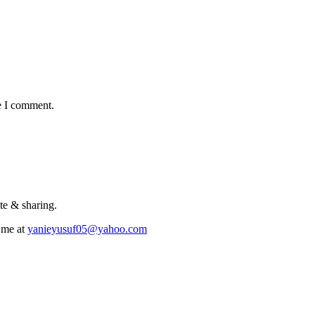
e I comment.
te & sharing.
 me at
yanieyusuf05@yahoo.com