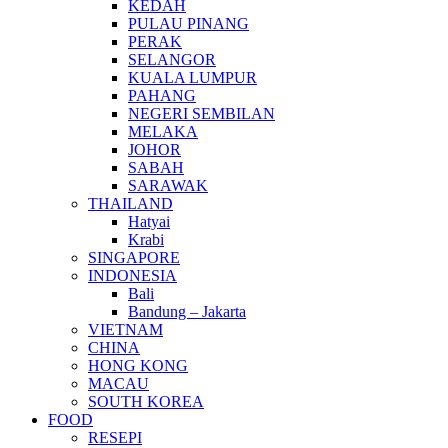
KEDAH
PULAU PINANG
PERAK
SELANGOR
KUALA LUMPUR
PAHANG
NEGERI SEMBILAN
MELAKA
JOHOR
SABAH
SARAWAK
THAILAND
Hatyai
Krabi
SINGAPORE
INDONESIA
Bali
Bandung – Jakarta
VIETNAM
CHINA
HONG KONG
MACAU
SOUTH KOREA
FOOD
RESEPI