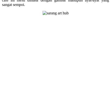
cafe ini mesti dihiasa dengan gambar mahupun ayat-ayat yang
sangat sempoi.