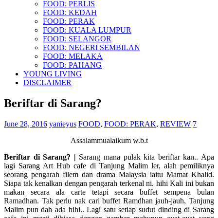
FOOD: PERLIS
FOOD: KEDAH
FOOD: PERAK
FOOD: KUALA LUMPUR
FOOD: SELANGOR
FOOD: NEGERI SEMBILAN
FOOD: MELAKA
FOOD: PAHANG
YOUNG LIVING
DISCLAIMER
Beriftar di Sarang?
June 28, 2016
yanieyus
FOOD
,
FOOD: PERAK
,
REVIEW
7
Assalammualaikum w.b.t
Beriftar di Sarang? |
Sarang mana pulak kita beriftar kan.. Apa
lagi Sarang Art Hub cafe di Tanjung Malim ler, alah pemiliknya
seorang pengarah filem dan drama Malaysia iaitu Mamat Khalid.
Siapa tak kenalkan dengan pengarah terkenal ni. hihi Kali ini bukan
makan secara ala carte tetapi secara buffet sempena bulan
Ramadhan. Tak perlu nak cari buffet Ramdhan jauh-jauh, Tanjung
Malim pun dah ada hihi.. Lagi satu setiap sudut dinding di Sarang