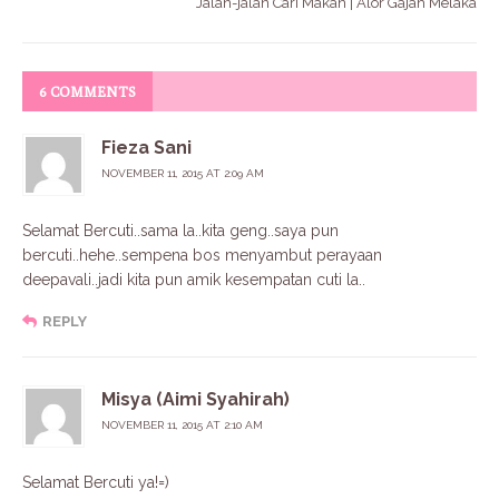
Jalan-jalan Cari Makan | Alor Gajah Melaka
6 COMMENTS
Fieza Sani
NOVEMBER 11, 2015 AT 2:09 AM
Selamat Bercuti..sama la..kita geng..saya pun
bercuti..hehe..sempena bos menyambut perayaan
deepavali..jadi kita pun amik kesempatan cuti la..
REPLY
Misya (Aimi Syahirah)
NOVEMBER 11, 2015 AT 2:10 AM
Selamat Bercuti ya!=)