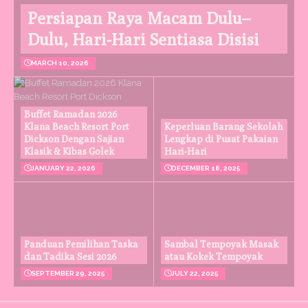
Persiapan Raya Macam Dulu–
Dulu, Hari-Hari Sentiasa Disisi
MARCH 10, 2026
Buffet Ramadan 2026
Klana Beach Resort Port
Keperluan Barang Sekolah
Dickson Dengan Sajian
Lengkap di Pusat Pakaian
Klasik & Kibas Golek
Hari-Hari
JANUARY 22, 2026
DECEMBER 18, 2025
Panduan Pemilihan Taska
Sambal Tempoyak Masak
dan Tadika Sesi 2026
atau Kokek Tempoyak
SEPTEMBER 29, 2025
JULY 22, 2025