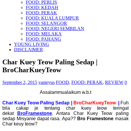
FOOD: PERLIS
FOOD: KEDAH
FOOD: PERAK
FOOD: KUALA LUMPUR
FOOD: SELANGOR
FOOD: NEGERI SEMBILAN
FOOD: MELAKA
FOOD: PAHANG
YOUNG LIVING
DISCLAIMER
Char Kuey Teow Paling Sedap |
BroCharKueyTeow
September 2, 2015
yanieyus
FOOD
,
FOOD: PERAK
,
REVIEW
0
Assalammualaikum w.b.t
Char Kuey Teow Paling Sedap |
BroCharKueyTeow
|
Fuh
bila cakap je tentang char kuey teow teringat
dekat
BroFramestone
. Antara Char Kuey Teow paling
sedap Mrsyanie dapat rasa.
Apa??
Bro Framestone
masak
Char keuy teow?