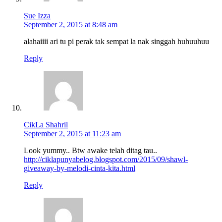
Sue Izza
September 2, 2015 at 8:48 am
alahaiiii ari tu pi perak tak sempat la nak singgah huhuuhuu
Reply
CikLa Shahril
September 2, 2015 at 11:23 am
Look yummy.. Btw awake telah ditag tau..
http://ciklapunyabelog.blogspot.com/2015/09/shawl-
giveaway-by-melodi-cinta-kita.html
Reply