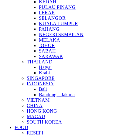
KEDAH
PULAU PINANG
PERAK
SELANGOR
KUALA LUMPUR
PAHANG
NEGERI SEMBILAN
MELAKA
JOHOR
SABAH
SARAWAK
THAILAND
Hatyai
Krabi
SINGAPORE
INDONESIA
Bali
Bandung – Jakarta
VIETNAM
CHINA
HONG KONG
MACAU
SOUTH KOREA
FOOD
RESEPI