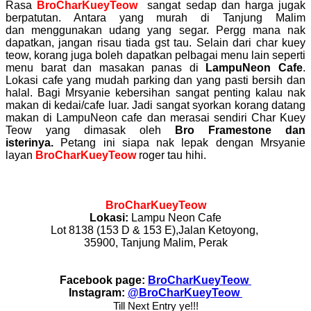
Rasa
BroCharKueyTeow
sangat sedap dan harga jugak
berpatutan. Antara yang murah di Tanjung Malim
dan menggunakan udang yang segar. Pergg mana nak
dapatkan, jangan risau tiada gst tau. Selain dari char kuey
teow, korang juga boleh dapatkan pelbagai menu lain seperti
menu barat dan masakan panas di
LampuNeon Cafe
.
Lokasi cafe yang mudah parking dan yang pasti bersih dan
halal. Bagi Mrsyanie kebersihan sangat penting kalau nak
makan di kedai/cafe luar. Jadi sangat syorkan korang datang
makan di LampuNeon cafe dan merasai sendiri Char Kuey
Teow yang dimasak oleh
Bro Framestone dan
isterinya.
Petang ini siapa nak lepak dengan Mrsyanie
layan
BroCharKueyTeow
roger tau hihi.
BroCharKueyTeow
Lokasi:
Lampu Neon Cafe
Lot 8138 (153 D & 153 E),
Jalan Ketoyong,
35900,
Tanjung Malim,
Perak
Facebook page:
BroCharKueyTeow
Instagram:
@
BroCharKueyTeow
Till Next Entry ye!!!