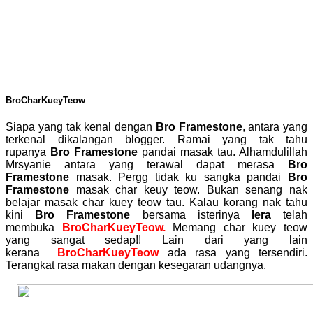
BroCharKueyTeow
Siapa yang tak kenal dengan
Bro Framestone
, antara yang
terkenal dikalangan blogger.
Ramai yang tak tahu
rupanya
Bro Framestone
pandai masak tau. Alhamdulillah
Mrsyanie antara yang terawal dapat merasa
Bro
Framestone
masak. Pergg tidak ku sangka pandai
Bro
Framestone
masak char keuy teow. Bukan senang nak
belajar masak char kuey teow tau. Kalau korang nak tahu
kini
Bro Framestone
bersama isterinya
Iera
telah
membuka
BroCharKueyTeow.
Memang char kuey teow
yang sangat sedap!! Lain dari yang lain
kerana
BroCharKueyTeow
ada rasa yang tersendiri.
Terangkat rasa makan dengan kesegaran udangnya.