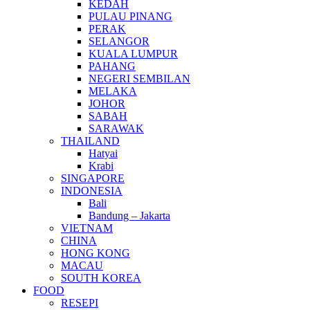
KEDAH
PULAU PINANG
PERAK
SELANGOR
KUALA LUMPUR
PAHANG
NEGERI SEMBILAN
MELAKA
JOHOR
SABAH
SARAWAK
THAILAND
Hatyai
Krabi
SINGAPORE
INDONESIA
Bali
Bandung – Jakarta
VIETNAM
CHINA
HONG KONG
MACAU
SOUTH KOREA
FOOD
RESEPI