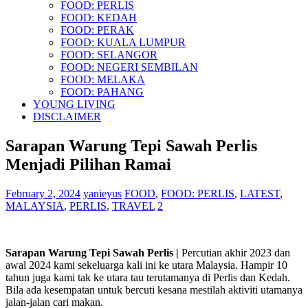
FOOD: PERLIS
FOOD: KEDAH
FOOD: PERAK
FOOD: KUALA LUMPUR
FOOD: SELANGOR
FOOD: NEGERI SEMBILAN
FOOD: MELAKA
FOOD: PAHANG
YOUNG LIVING
DISCLAIMER
Sarapan Warung Tepi Sawah Perlis
Menjadi Pilihan Ramai
February 2, 2024
yanieyus
FOOD
,
FOOD: PERLIS
,
LATEST
,
MALAYSIA
,
PERLIS
,
TRAVEL
2
Sarapan Warung Tepi Sawah Perlis |
Percutian akhir 2023 dan
awal 2024 kami sekeluarga kali ini ke utara Malaysia. Hampir 10
tahun juga kami tak ke utara tau terutamanya di Perlis dan Kedah.
Bila ada kesempatan untuk bercuti kesana mestilah aktiviti utamanya
jalan-jalan cari makan.