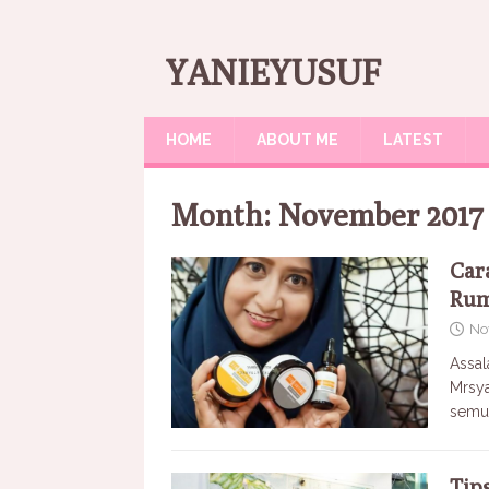
YANIEYUSUF
HOME
ABOUT ME
LATEST
Month:
November 2017
Car
Ru
No
Assal
Mrsya
semu
Tips