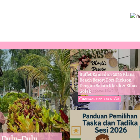
Buffet Ramadan 2026 Klana
Beach Resort Port Dickson
Dengan Sajian Klasik & Kibas
Golek
JANUARY 22, 2026
0
 Dulu–Dulu,