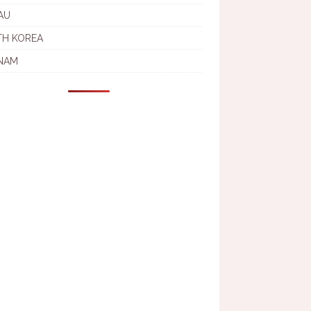
AU
TH KOREA
NAM