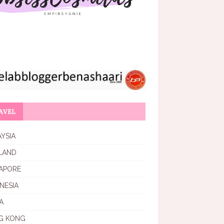
AVEL
YSIA
LAND
APORE
NESIA
A
G KONG