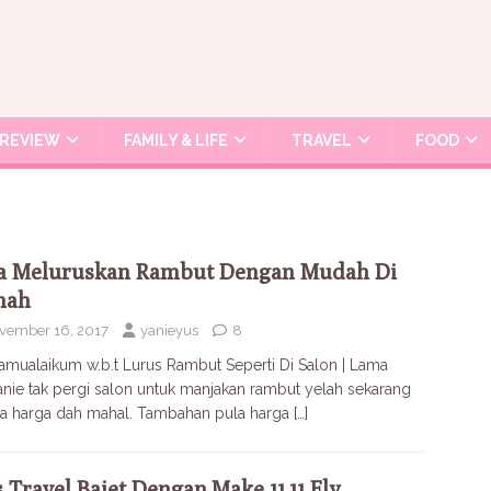
REVIEW
FAMILY & LIFE
TRAVEL
FOOD
a Meluruskan Rambut Dengan Mudah Di
mah
vember 16, 2017
yanieyus
8
amualaikum w.b.t Lurus Rambut Seperti Di Salon | Lama
nie tak pergi salon untuk manjakan rambut yelah sekarang
a harga dah mahal. Tambahan pula harga
[…]
 Travel Bajet Dengan Make 11.11 Fly