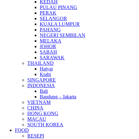
KEDAH
PULAU PINANG
PERAK
SELANGOR
KUALA LUMPUR
PAHANG
NEGERI SEMBILAN
MELAKA
JOHOR
SABAH
SARAWAK
THAILAND
Hatyai
Krabi
SINGAPORE
INDONESIA
Bali
Bandung – Jakarta
VIETNAM
CHINA
HONG KONG
MACAU
SOUTH KOREA
FOOD
RESEPI