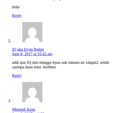
hehe
Reply
IQ aka Izyan Balqis
June 8, 2017 at 10:42 am
adik ipar IQ dari minggu lepas nak minum air xdapat2, sebab
xjumpa daun mint. heehhee
Reply
Munirah Izzan