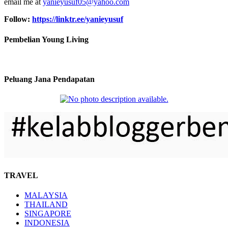
email me at
yanieyusuf05@yahoo.com
Follow:
https://linktr.ee/yanieyusuf
Pembelian Young Living
Peluang Jana Pendapatan
TRAVEL
MALAYSIA
THAILAND
SINGAPORE
INDONESIA