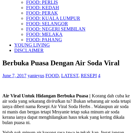
FOOD: PERLIS
FOOD: KEDAH
FOOD: PERAK
FOOD: KUALA LUMPUR
FOOD: SELANGOR
FOOD: NEGERI SEMBILAN
FOOD: MELAKA
FOOD: PAHANG
YOUNG LIVING
DISCLAIMER
Berbuka Puasa Dengan Air Soda Viral
June 7, 2017
yanieyus
FOOD
,
LATEST
,
RESEPI
4
Air Viral Untuk Hidangan Berbuka Puasa |
Korang dah cuba ke
air soda yang sekarang di
viral
kan tu? Bukan sebarang air soda tetapi
ianya diberi nama Resepi Air Viral Soda Herbs . Walaupun air soda
ni manis dan bergas tetapi Mrsyanie tetap suka minum air soda
kerana ianya dapat menghilangkan haus tekak yang kering dikala
bulan puasa ni.
Yelah nak minum air kosong rasa tawa je tekak kan. Ingat jangan