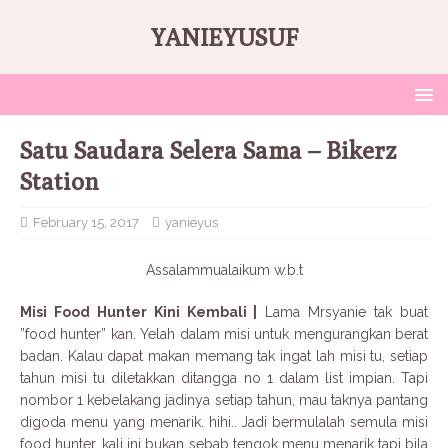
YANIEYUSUF
Satu Saudara Selera Sama – Bikerz
Station
February 15, 2017
yanieyus
Assalammualaikum w.b.t
Misi Food Hunter Kini Kembali |
Lama Mrsyanie tak buat
”food hunter” kan. Yelah dalam misi untuk mengurangkan berat
badan. Kalau dapat makan memang tak ingat lah misi tu, setiap
tahun misi tu diletakkan ditangga no 1 dalam list impian. Tapi
nombor 1 kebelakang jadinya setiap tahun, mau taknya pantang
digoda menu yang menarik. hihi.. Jadi bermulalah semula misi
food hunter, kali ini bukan sebab tengok menu menarik tapi bila