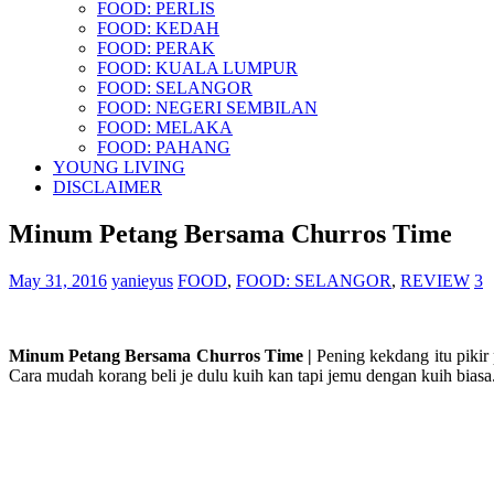
FOOD: PERLIS
FOOD: KEDAH
FOOD: PERAK
FOOD: KUALA LUMPUR
FOOD: SELANGOR
FOOD: NEGERI SEMBILAN
FOOD: MELAKA
FOOD: PAHANG
YOUNG LIVING
DISCLAIMER
Minum Petang Bersama Churros Time
May 31, 2016
yanieyus
FOOD
,
FOOD: SELANGOR
,
REVIEW
3
Minum Petang Bersama Churros Time |
Pening kekdang itu pikir
Cara mudah korang beli je dulu kuih kan tapi jemu dengan kuih biasa