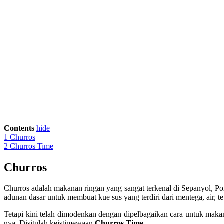
Contents
hide
1
Churros
2
Churros Time
Churros
Churros adalah makanan ringan yang sangat terkenal di Sepanyol, P
adunan dasar untuk membuat kue sus yang terdiri dari mentega, air, te
Tetapi kini telah dimodenkan dengan dipelbagaikan cara untuk maka
nya. Disitulah keistimewaan
Churros Time
.