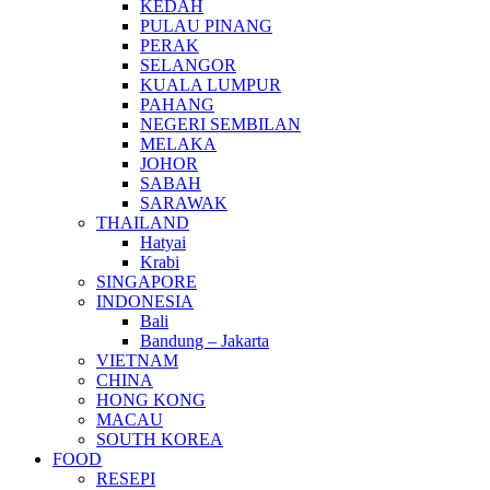
KEDAH
PULAU PINANG
PERAK
SELANGOR
KUALA LUMPUR
PAHANG
NEGERI SEMBILAN
MELAKA
JOHOR
SABAH
SARAWAK
THAILAND
Hatyai
Krabi
SINGAPORE
INDONESIA
Bali
Bandung – Jakarta
VIETNAM
CHINA
HONG KONG
MACAU
SOUTH KOREA
FOOD
RESEPI