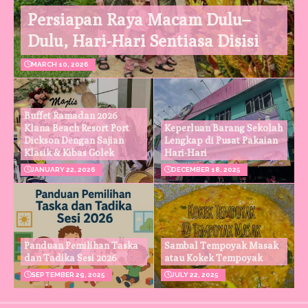
Persiapan Raya Macam Dulu–
Dulu, Hari-Hari Sentiasa Disisi
MARCH 10, 2026
Buffet Ramadan 2026
Klana Beach Resort Port
Keperluan Barang Sekolah
Dickson Dengan Sajian
Lengkap di Pusat Pakaian
Klasik & Kibas Golek
Hari-Hari
JANUARY 22, 2026
DECEMBER 18, 2025
Panduan Pemilihan Taska
Sambal Tempoyak Masak
dan Tadika Sesi 2026
atau Kokek Tempoyak
SEPTEMBER 29, 2025
JULY 22, 2025