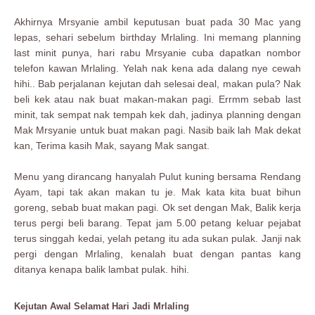
Akhirnya Mrsyanie ambil keputusan buat pada 30 Mac yang
lepas, sehari sebelum birthday Mrlaling. Ini memang planning
last minit punya, hari rabu Mrsyanie cuba dapatkan nombor
telefon kawan Mrlaling. Yelah nak kena ada dalang nye cewah
hihi.. Bab perjalanan kejutan dah selesai deal, makan pula? Nak
beli kek atau nak buat makan-makan pagi. Errmm sebab last
minit, tak sempat nak tempah kek dah, jadinya planning dengan
Mak Mrsyanie untuk buat makan pagi. Nasib baik lah Mak dekat
kan, Terima kasih Mak, sayang Mak sangat.
Menu yang dirancang hanyalah Pulut kuning bersama Rendang
Ayam, tapi tak akan makan tu je. Mak kata kita buat bihun
goreng, sebab buat makan pagi. Ok set dengan Mak, Balik kerja
terus pergi beli barang. Tepat jam 5.00 petang keluar pejabat
terus singgah kedai, yelah petang itu ada sukan pulak. Janji nak
pergi dengan Mrlaling, kenalah buat dengan pantas kang
ditanya kenapa balik lambat pulak. hihi.
Kejutan Awal Selamat Hari Jadi Mrlaling