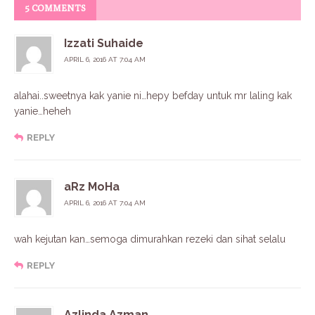
5 COMMENTS
Izzati Suhaide
APRIL 6, 2016 AT 7:04 AM
alahai..sweetnya kak yanie ni…hepy befday untuk mr laling kak
yanie…heheh
REPLY
aRz MoHa
APRIL 6, 2016 AT 7:04 AM
wah kejutan kan…semoga dimurahkan rezeki dan sihat selalu
REPLY
Azlinda Azman