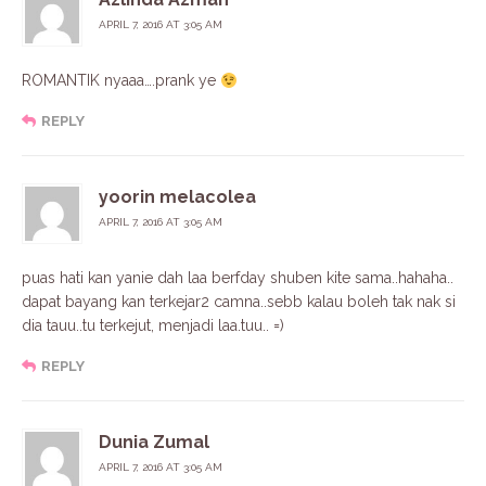
APRIL 7, 2016 AT 3:05 AM
ROMANTIK nyaaa….prank ye
REPLY
yoorin melacolea
APRIL 7, 2016 AT 3:05 AM
puas hati kan yanie dah laa berfday shuben kite sama..hahaha..
dapat bayang kan terkejar2 camna..sebb kalau boleh tak nak si
dia tauu..tu terkejut, menjadi laa.tuu.. =)
REPLY
Dunia Zumal
APRIL 7, 2016 AT 3:05 AM