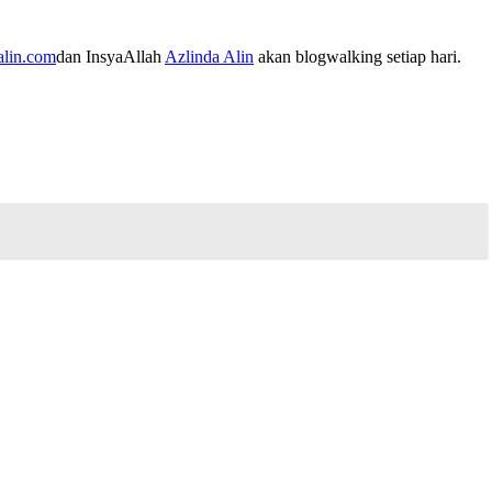
alin.com
dan InsyaAllah
Azlinda Alin
akan blogwalking setiap hari.