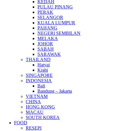
KEDAH
PULAU PINANG
PERAK
SELANGOR
KUALA LUMPUR
PAHANG
NEGERI SEMBILAN
MELAKA
JOHOR
SABAH
SARAWAK
THAILAND
Hatyai
Krabi
SINGAPORE
INDONESIA
Bali
Bandung – Jakarta
VIETNAM
CHINA
HONG KONG
MACAU
SOUTH KOREA
FOOD
RESEPI