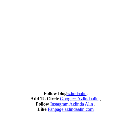
Follow blog
azlindaalin
,
Add To Circle
Google+ Azlindaalin
,
Follow
Instagram Azlinda Alin
,
Like
Fanpage azlindaalin.com