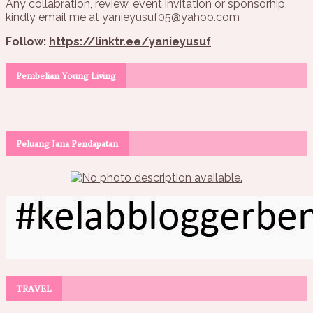
Any collabration, review, event invitation or sponsorhip,
kindly email me at
yanieyusuf05@yahoo.com
Follow:
https://linktr.ee/yanieyusuf
Pembelian Young Living
Peluang Jana Pendapatan
TRAVEL