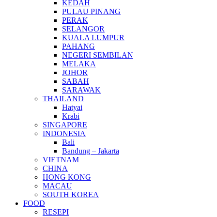
KEDAH
PULAU PINANG
PERAK
SELANGOR
KUALA LUMPUR
PAHANG
NEGERI SEMBILAN
MELAKA
JOHOR
SABAH
SARAWAK
THAILAND
Hatyai
Krabi
SINGAPORE
INDONESIA
Bali
Bandung – Jakarta
VIETNAM
CHINA
HONG KONG
MACAU
SOUTH KOREA
FOOD
RESEPI