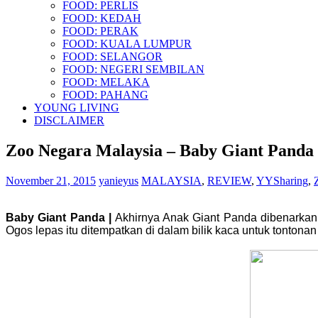
FOOD: PERLIS
FOOD: KEDAH
FOOD: PERAK
FOOD: KUALA LUMPUR
FOOD: SELANGOR
FOOD: NEGERI SEMBILAN
FOOD: MELAKA
FOOD: PAHANG
YOUNG LIVING
DISCLAIMER
Zoo Negara Malaysia – Baby Giant Panda
November 21, 2015
yanieyus
MALAYSIA
,
REVIEW
,
YYSharing
,
Baby Giant Panda |
Akhirnya Anak Giant Panda dibenarkan 
Ogos lepas itu ditempatkan di dalam bilik kaca untuk tontona