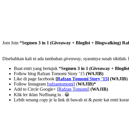
Jom Join
“Segmen 3 in 1 (Giveaway + Bloglist + Blogwalking) R
Disebabkan kali ni ada tambahan
giveaway
, syaratnya susah sikitlah
Buat entri yang bertajuk
“Segmen 3 in 1 (Giveaway + Blogli
Follow blog Rafzan Tomomi Story ’15
(WAJIB)
Like di page facebook
[
Rafzan Tomomi Story ’15
]
(WAJIB)
Follow Instagram [
rafzantomomi
] (
WAJIB)*
Add to Circle Google+ [
Rafzan Tomomi
]
(WAJIB)
Klik ler iklan Nuffnang tu . 😀
Lebih senang
copy
je la link di bawah ni &
paste
kat entri koran