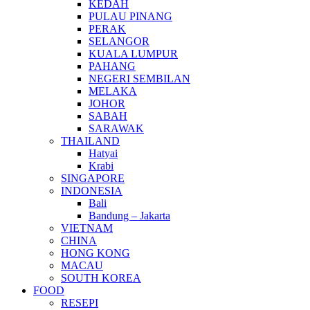
KEDAH
PULAU PINANG
PERAK
SELANGOR
KUALA LUMPUR
PAHANG
NEGERI SEMBILAN
MELAKA
JOHOR
SABAH
SARAWAK
THAILAND
Hatyai
Krabi
SINGAPORE
INDONESIA
Bali
Bandung – Jakarta
VIETNAM
CHINA
HONG KONG
MACAU
SOUTH KOREA
FOOD
RESEPI