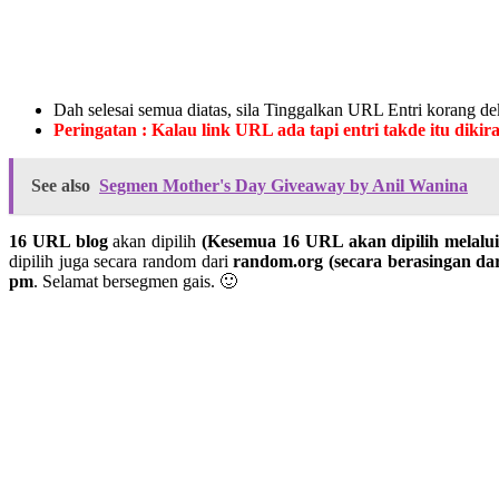
Dah selesai semua diatas, sila Tinggalkan URL Entri korang dek
Peringatan : Kalau link URL ada tapi entri takde itu dikir
See also
Segmen Mother's Day Giveaway by Anil Wanina
16 URL blog
akan dipilih
(Kesemua 16 URL akan dipilih melalu
dipilih juga secara random dari
random.org
(secara berasingan da
pm
. Selamat bersegmen gais. 🙂