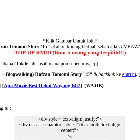
*Klik Gambar Untuk Join*
afzan Tomomi Story ’15”
.Kali ni korang bertuah sebab ada GIVEAWAY
TOP UP RM10 (Buat 5 orang yang terpilih!!!)
. hahaha (Takde lah susah mana pon sebenarnya :p) :
st + Blogwalking) Rafzan Tomomi Story ’15”
&
backlink
ke
entri ni
.
| [
Apa Movie Best Dekat Wayang Eh?
]
(WAJIB)
g tu :
<div style=”text-align: justify;”>
<div class=”separator” style=”clear: both; text-align:
center;”>
<a