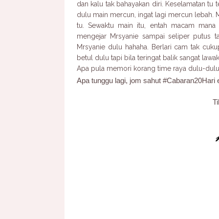
dan kalu tak bahayakan diri. Keselamatan tu te
dulu main mercun, ingat lagi mercun lebah.
tu. Sewaktu main itu, entah macam mana
mengejar Mrsyanie sampai seliper putus t
Mrsyanie dulu hahaha. Berlari cam tak cuk
betul dulu tapi bila teringat balik sangat la
Apa pula memori korang time raya dulu-dul
Apa tunggu lagi, jom sahut #Cabaran20Hari e
Ti