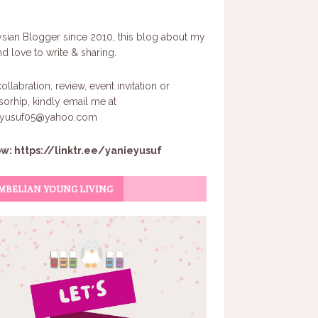
sian Blogger since 2010, this blog about my
and love to write & sharing.
ollabration, review, event invitation or
orhip, kindly email me at
eyusuf05@yahoo.com
ow:
https://linktr.ee/yanieyusuf
MBELIAN YOUNG LIVING