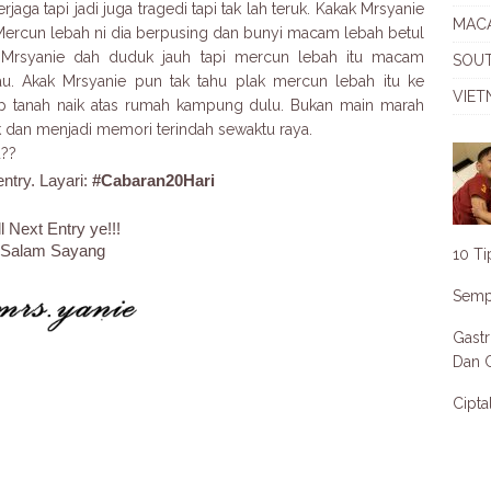
rjaga tapi jadi juga tragedi tapi tak lah teruk. Kakak Mrsyanie
MAC
 Mercun lebah ni dia berpusing dan bunyi macam lebah betul
 Mrsyanie dah duduk jauh tapi mercun lebah itu macam
SOU
au. Akak Mrsyanie pun tak tahu plak mercun lebah itu ke
VIET
up tanah naik atas rumah kampung dulu. Bukan main marah
wak dan menjadi memori terindah sewaktu raya.
u??
ntry. Layari:
#Cabaran20Hari
ll Next Entry ye!!!
Salam Sayang
10 Ti
Semp
Gastr
Dan C
Cipta