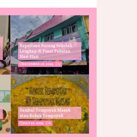
Keperluan Barang Sekolah
Lengkap di Pusat Pakaian
Hari-Hari
DECEMBER 18, 2025
3
Sambal Tempoyak Masak
atau Kokek Tempoyak
JULY 22, 2025
0