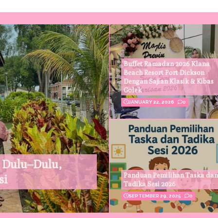
Buffet Ramadan 2026 Klana
Beach Resort Port Dickson
Dengan Sajian Klasik & Kibas
Golek
JANUARY 22, 2026
0
 Dulu–Dulu,
Panduan Pemilihan Taska dan
si
Tadika Sesi 2026
SEPTEMBER 29, 2025
0