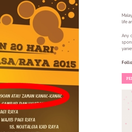
Malay
life 
Any c
spons
yani
Foll
PE