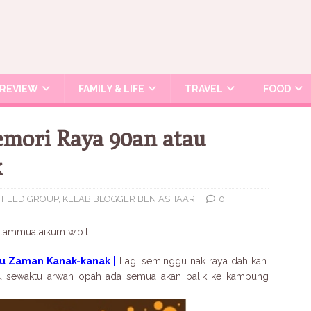
REVIEW
FAMILY & LIFE
TRAVEL
FOOD
mori Raya 90an atau
k
 FEED GROUP
,
KELAB BLOGGER BEN ASHAARI
0
lammualaikum w.b.t
u Zaman Kanak-kanak |
Lagi seminggu nak raya dah kan.
ulu sewaktu arwah opah ada semua akan balik ke kampung