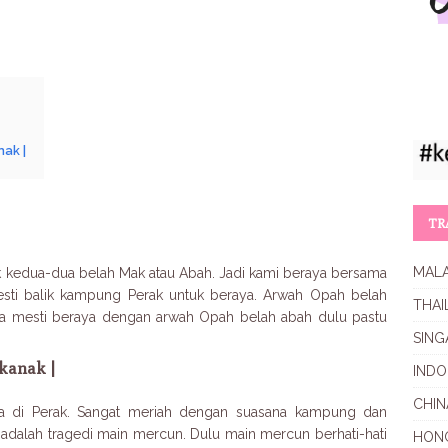
ak |
TR
MALA
tuk kedua-dua belah Mak atau Abah. Jadi kami beraya bersama
esti balik kampung Perak untuk beraya. Arwah Opah belah
THAI
a mesti beraya dengan arwah Opah belah abah dulu pastu
SING
kanak |
INDO
CHIN
a di Perak. Sangat meriah dengan suasana kampung dan
 adalah tragedi main mercun. Dulu main mercun berhati-hati
HON