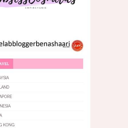
AVEL
YSIA
LAND
APORE
NESIA
A
G KONG