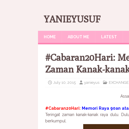
YANIEYUSUF
HOME
ABOUT ME
LATEST
#Cabaran20Hari: Me
Zaman Kanak-kana
July 10, 2015
yanieyus
EXCHANGE
Assa
#Cabaran20Hari:
Memori Raya 90an ata
Teringat zaman kanak-kanak raya dulu. D
berkumpul.