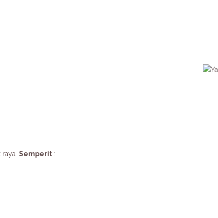
t raya
Semperit
: