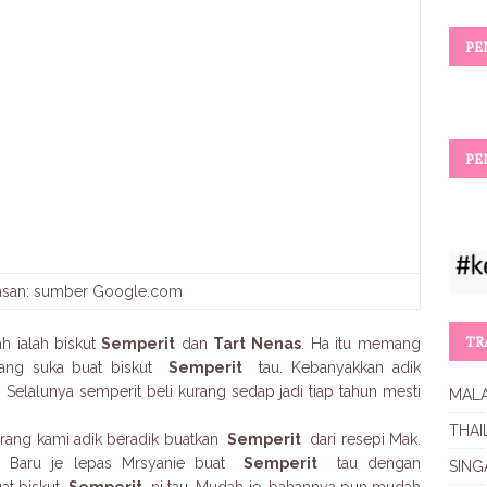
PE
PE
asan: sumber Google.com
TR
h ialah biskut
Semperit
dan
Tart Nenas
. Ha itu memang
mang suka buat biskut
Semperit
tau. Kebanyakkan adik
 Selalunya semperit beli kurang sedap jadi tiap tahun mesti
MALA
THAI
arang kami adik beradik buatkan
Semperit
dari resepi Mak.
. Baru je lepas Mrsyanie buat
Semperit
tau dengan
SING