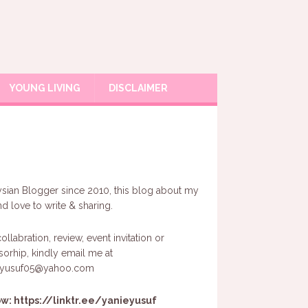
YOUNG LIVING
DISCLAIMER
sian Blogger since 2010, this blog about my
and love to write & sharing.
ollabration, review, event invitation or
orhip, kindly email me at
eyusuf05@yahoo.com
ow:
https://linktr.ee/yanieyusuf