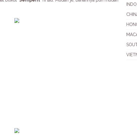
uat biskut
Semperit
ni tau. Mudah je, bahannya pun mudah
INDO
CHIN
HON
MAC
SOU
VIET