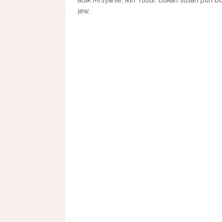
adik Mrsyanie, Ikin Yusuf. Bukan susah pun b
jew.