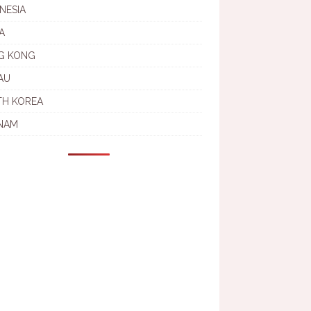
NESIA
A
G KONG
AU
TH KOREA
NAM