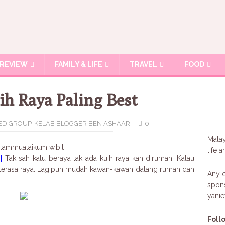
REVIEW
FAMILY & LIFE
TRAVEL
FOOD
h Raya Paling Best
ED GROUP
,
KELAB BLOGGER BEN ASHAARI
0
Malay
lammualaikum w.b.t
life 
|
Tak sah kalu beraya tak ada kuih raya kan dirumah. Kalau
h terasa raya. Lagipun mudah kawan-kawan datang rumah dah
Any c
spons
yani
Foll