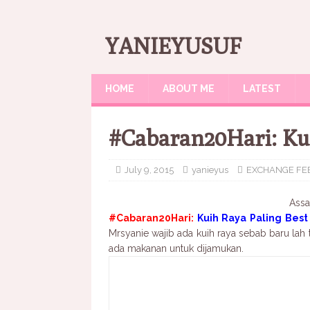
YANIEYUSUF
HOME
ABOUT ME
LATEST
#Cabaran20Hari: Kui
July 9, 2015
yanieyus
EXCHANGE FE
Assa
#Cabaran20Hari:
Kuih Raya Paling Best 
Mrsyanie wajib ada kuih raya sebab baru la
ada makanan untuk dijamukan.