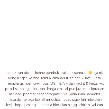
comel kan pic tu ..hehhe pembuka kata tuk semua …
sja nk
kongsi ngan korang semua. alhamdulillah baru2 satel jugak
m’edit’ka gambar kawin buat Wani & Ary dan Fadhil & Fieza. wit
poket sampingan katakan.. harga xmahal pun juz untuk kpuasan
hati bagi pgemar ber’photografer’ nie.. walaupun mgambil
masa dan tenaga tapi alhamdulillah puas jugak lah mlakukan
kerja. hope pasangan mereka bkekalan hingga akhir hayat dan