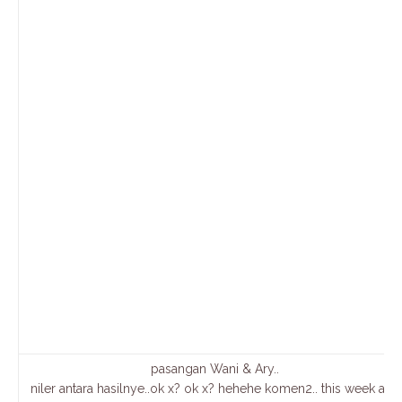
pasangan Wani & Ary..
niler antara hasilnye..ok x? ok x? hehehe komen2.. this week ada