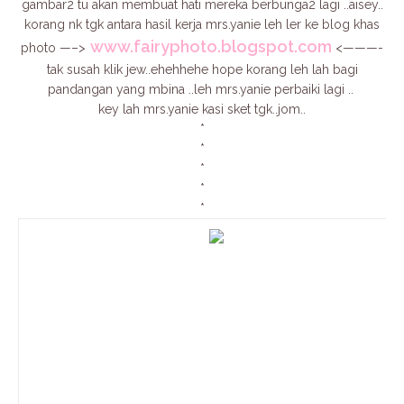
gambar2 tu akan membuat hati mereka berbunga2 lagi ..aisey..
korang nk tgk antara hasil kerja mrs.yanie leh ler ke blog khas
www.fairyphoto.blogspot.com
photo —–>
<———-
tak susah klik jew..ehehhehe hope korang leh lah bagi
pandangan yang mbina ..leh mrs.yanie perbaiki lagi ..
key lah mrs.yanie kasi sket tgk..jom..
*
*
*
*
*