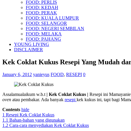
FOOD: PERLIS
FOOD: KEDAH
FOOD: PERAK
FOOD: KUALA LUMPUR
FOOD: SELANGOR
FOOD: NEGERI SEMBILAN
FOOD: MELAKA
FOOD: PAHANG
YOUNG LIVING
DISCLAIMER
Kek Coklat Kukus Resepi Yang Mudah da
January 6, 2012
yanieyus
FOOD
,
RESEPI
0
Assalamualaikum w.b.t
| Kek Coklat Kukus |
Resepi ini Mamayanie 
oven
atau pembakar. Ada banyak
resepi
kek kukus ini, tapi bagi Mam
Contents
hide
1
Resepi Kek Coklat Kukus
1.1
Bahan-bahan yang digunakan
1.2
Cara-cara menyediakan Kek Coklat Kukus