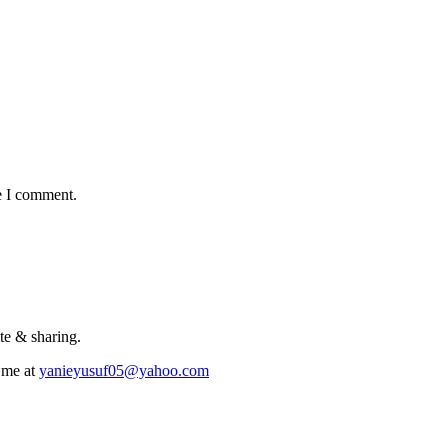
e I comment.
te & sharing.
 me at
yanieyusuf05@yahoo.com