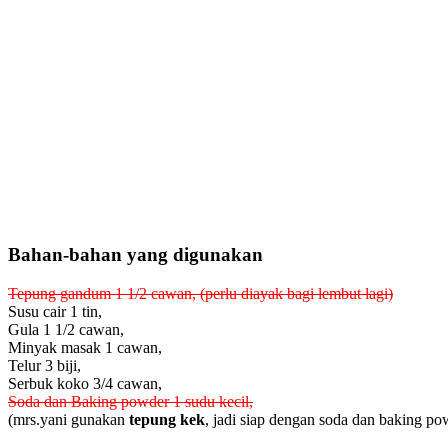
Bahan-bahan yang digunakan
Tepung gandum 1 1/2 cawan, (perlu diayak bagi lembut lagi)
Susu cair 1 tin,
Gula 1 1/2 cawan,
Minyak masak 1 cawan,
Telur 3 biji,
Serbuk koko 3/4 cawan,
Soda dan Baking powder 1 sudu kecil,
(mrs.yani gunakan
tepung kek
, jadi siap dengan soda dan baking po