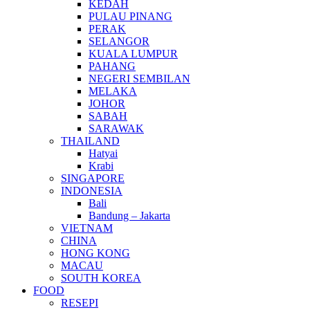
KEDAH
PULAU PINANG
PERAK
SELANGOR
KUALA LUMPUR
PAHANG
NEGERI SEMBILAN
MELAKA
JOHOR
SABAH
SARAWAK
THAILAND
Hatyai
Krabi
SINGAPORE
INDONESIA
Bali
Bandung – Jakarta
VIETNAM
CHINA
HONG KONG
MACAU
SOUTH KOREA
FOOD
RESEPI