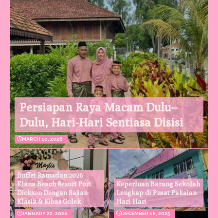
Persiapan Raya Macam Dulu–
Dulu, Hari-Hari Sentiasa Disisi
MARCH 10, 2026
Buffet Ramadan 2026
Klana Beach Resort Port
Keperluan Barang Sekolah
Dickson Dengan Sajian
Lengkap di Pusat Pakaian
Klasik & Kibas Golek
Hari-Hari
JANUARY 22, 2026
DECEMBER 18, 2025