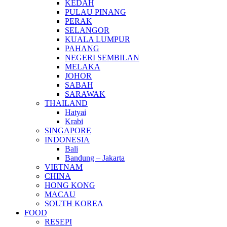
KEDAH
PULAU PINANG
PERAK
SELANGOR
KUALA LUMPUR
PAHANG
NEGERI SEMBILAN
MELAKA
JOHOR
SABAH
SARAWAK
THAILAND
Hatyai
Krabi
SINGAPORE
INDONESIA
Bali
Bandung – Jakarta
VIETNAM
CHINA
HONG KONG
MACAU
SOUTH KOREA
FOOD
RESEPI