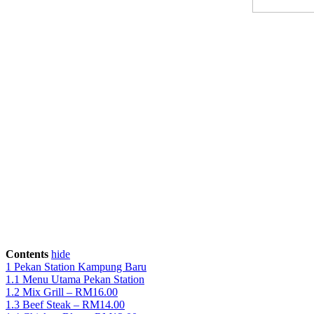
Contents
hide
1
Pekan Station Kampung Baru
1.1
Menu Utama Pekan Station
1.2
Mix Grill – RM16.00
1.3
Beef Steak – RM14.00