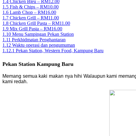
1.4
Chicken Bleu – RM12.00
1.5
Fish & Chips – RM10.00
1.6
Lamb Chop – RM16.00
1.7
Chicken Grill – RM11.00
1.8
Chicken Grill Pasta – RM11.00
1.9
Mix Grill Pasta – RM16.00
1.10
Menu Sampingan Pekan Station
1.11
Perkhidmatan Penghantaran
1.12
Waktu operasi dan pengumuman
1.12.1
Pekan Station, Western Food, Kampung Baru
Pekan Station Kampung Baru
Memang semua kaki makan nya hihi Walaupun kami memang 
kami redah.