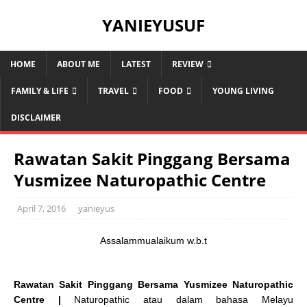
YANIEYUSUF
HOME
ABOUT ME
LATEST
REVIEW
FAMILY & LIFE
TRAVEL
FOOD
YOUNG LIVING
DISCLAIMER
Rawatan Sakit Pinggang Bersama
Yusmizee Naturopathic Centre
April 7, 2016
yanieyus
Assalammualaikum w.b.t
Rawatan Sakit Pinggang Bersama Yusmizee Naturopathic
Centre |
Naturopathic atau dalam bahasa Melayu