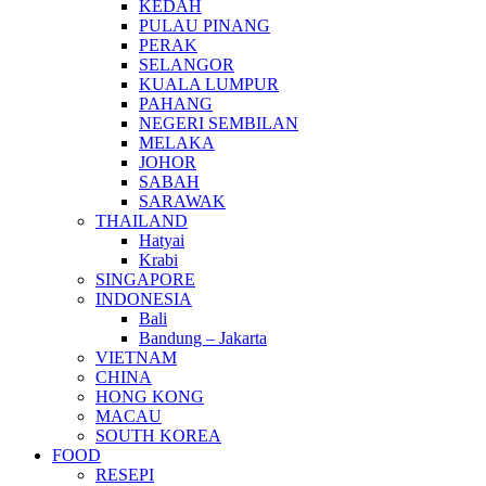
KEDAH
PULAU PINANG
PERAK
SELANGOR
KUALA LUMPUR
PAHANG
NEGERI SEMBILAN
MELAKA
JOHOR
SABAH
SARAWAK
THAILAND
Hatyai
Krabi
SINGAPORE
INDONESIA
Bali
Bandung – Jakarta
VIETNAM
CHINA
HONG KONG
MACAU
SOUTH KOREA
FOOD
RESEPI