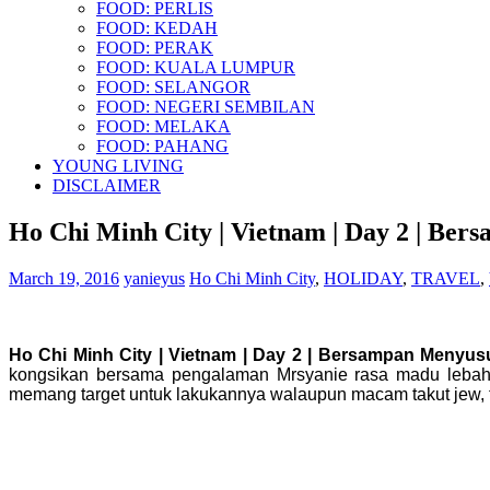
FOOD: PERLIS
FOOD: KEDAH
FOOD: PERAK
FOOD: KUALA LUMPUR
FOOD: SELANGOR
FOOD: NEGERI SEMBILAN
FOOD: MELAKA
FOOD: PAHANG
YOUNG LIVING
DISCLAIMER
Ho Chi Minh City | Vietnam | Day 2 | Be
March 19, 2016
yanieyus
Ho Chi Minh City
,
HOLIDAY
,
TRAVEL
,
Ho Chi Minh City | Vietnam | Day 2 | Bersampan Menyus
kongsikan bersama pengalaman Mrsyanie rasa madu lebah, 
memang target untuk lakukannya walaupun macam takut jew, t