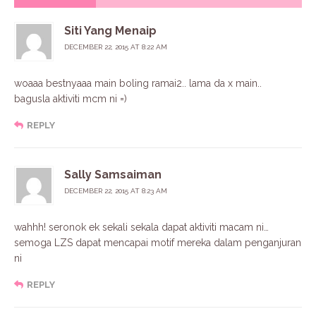
Siti Yang Menaip
DECEMBER 22, 2015 AT 8:22 AM
woaaa bestnyaaa main boling ramai2.. lama da x main..
bagusla aktiviti mcm ni =)
REPLY
Sally Samsaiman
DECEMBER 22, 2015 AT 8:23 AM
wahhh! seronok ek sekali sekala dapat aktiviti macam ni…
semoga LZS dapat mencapai motif mereka dalam penganjuran
ni
REPLY