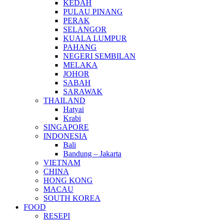
KEDAH
PULAU PINANG
PERAK
SELANGOR
KUALA LUMPUR
PAHANG
NEGERI SEMBILAN
MELAKA
JOHOR
SABAH
SARAWAK
THAILAND
Hatyai
Krabi
SINGAPORE
INDONESIA
Bali
Bandung – Jakarta
VIETNAM
CHINA
HONG KONG
MACAU
SOUTH KOREA
FOOD
RESEPI