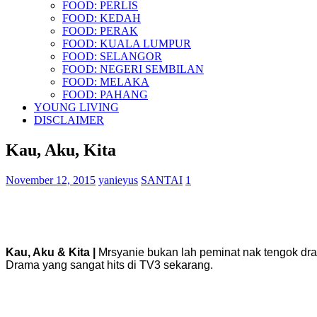
FOOD: PERLIS
FOOD: KEDAH
FOOD: PERAK
FOOD: KUALA LUMPUR
FOOD: SELANGOR
FOOD: NEGERI SEMBILAN
FOOD: MELAKA
FOOD: PAHANG
YOUNG LIVING
DISCLAIMER
Kau, Aku, Kita
November 12, 2015
yanieyus
SANTAI
1
Kau, Aku & Kita |
Mrsyanie bukan lah peminat nak tengok dra
Drama yang sangat hits di TV3 sekarang.