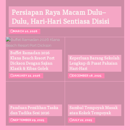
Persiapan Raya Macam Dulu–
Dulu, Hari-Hari Sentiasa Disisi
MARCH 10, 2026
Buffet Ramadan 2026
Klana Beach Resort Port
Keperluan Barang Sekolah
Dickson Dengan Sajian
Lengkap di Pusat Pakaian
Klasik & Kibas Golek
Hari-Hari
JANUARY 22, 2026
DECEMBER 18, 2025
Panduan Pemilihan Taska
Sambal Tempoyak Masak
dan Tadika Sesi 2026
atau Kokek Tempoyak
SEPTEMBER 29, 2025
JULY 22, 2025