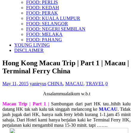
FOOD: PERLIS
FOOD: KEDAH
FOOD: PERAK
FOOD: KUALA LUMPUR
FOOD: SELANGOR
FOOD: NEGERI SEMBILAN
FOOD: MELAKA
FOOD: PAHANG
YOUNG LIVING
DISCLAIMER
Hong Kong Macau Trip | Part 1 | Macau |
Terminal Ferry China
May 11, 2015
yanieyus
CHINA
,
MACAU
,
TRAVEL
0
Assalammualaikum w.b.t
Macau Trip | Part 1 |
Sambungan dari part HK tau..hihih kalu
datang HK tak sah kalu tak singgah melancong ke
MACAU
. Tidak
jauh jugak dari HK, hanya naik ferry lebih kurang 1-1.jam 45 minit
sahaja. Dari Hotel kami hanya berjalan kaki ke Terminal Ferry HK,
perjalanan kaki mengambil masa 15-30 minit. tapi …….