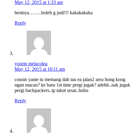
May 12, 2015 at 1:33 am
bestnya……..boleh g judi!!! kakakakaka
Reply
yoorin melacolea
May 12, 2015 at 10:11 am
cousin yanie tu memang dah tau ea jalan2 area hong kong
ngan macau? ke baru 1st time pergi jugak? adehh..nak jugak
pergi backpackers..tp takut sesat..huhu
Reply