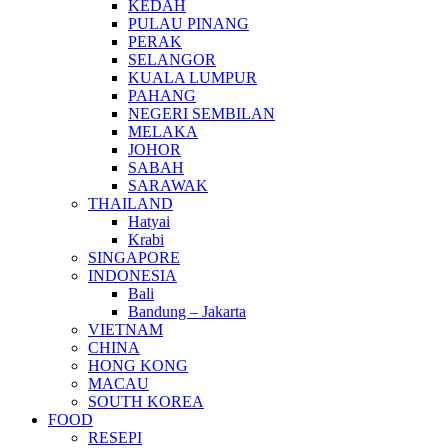
KEDAH
PULAU PINANG
PERAK
SELANGOR
KUALA LUMPUR
PAHANG
NEGERI SEMBILAN
MELAKA
JOHOR
SABAH
SARAWAK
THAILAND
Hatyai
Krabi
SINGAPORE
INDONESIA
Bali
Bandung – Jakarta
VIETNAM
CHINA
HONG KONG
MACAU
SOUTH KOREA
FOOD
RESEPI