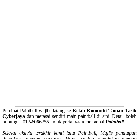
Peminat Paintball wajib datang ke
Kelab Komuniti Taman Tasik
Cyberjaya
dan merasai sendiri main paintball di sini. Detail boleh
hubungi +012-6066255 untuk pertanyaan mengenai
Paintball.
Selesai aktiviti terakhir kami iaitu Paintball, Majlis penutupan
diadakan sebelum bersurai. Majlis peutup dimulakan dengan