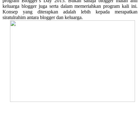
program Blogger’s Day 2015. Bukan sahaja blogger malah ahli
keluarga blogger juga serta dalam memeriahkan program kali ini.
Konsep yang diterapkan adalah lebih kepada merapatkan
siratulrahim antara blogger dan keluarga.