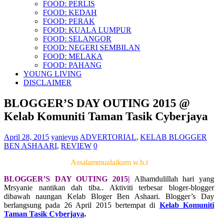
FOOD: PERLIS
FOOD: KEDAH
FOOD: PERAK
FOOD: KUALA LUMPUR
FOOD: SELANGOR
FOOD: NEGERI SEMBILAN
FOOD: MELAKA
FOOD: PAHANG
YOUNG LIVING
DISCLAIMER
BLOGGER’S DAY OUTING 2015 @
Kelab Komuniti Taman Tasik Cyberjaya
April 28, 2015
yanieyus
ADVERTORIAL
,
KELAB BLOGGER
BEN ASHAARI
,
REVIEW
0
Assalammualaikum w.b.t
BLOGGER’S DAY OUTING 2015|
Alhamdulillah hari yang
Mrsyanie nantikan dah tiba.. Aktiviti terbesar bloger-blogger
dibawah naungan Kelab Bloger Ben Ashaari. Blogger’s Day
berlangsung pada 26 April 2015 bertempat di
Kelab Komuniti
Taman Tasik Cyberjaya
.