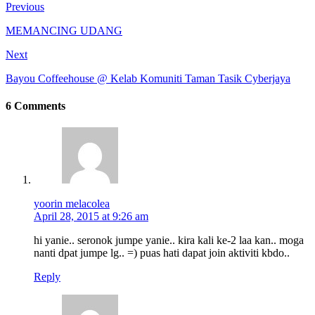
Previous
MEMANCING UDANG
Next
Bayou Coffeehouse @ Kelab Komuniti Taman Tasik Cyberjaya
6 Comments
yoorin melacolea
April 28, 2015 at 9:26 am
hi yanie.. seronok jumpe yanie.. kira kali ke-2 laa kan.. moga
nanti dpat jumpe lg.. =) puas hati dapat join aktiviti kbdo..
Reply