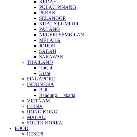
KEDAH
PULAU PINANG
PERAK
SELANGOR
KUALA LUMPUR
PAHANG
NEGERI SEMBILAN
MELAKA
JOHOR
SABAH
SARAWAK
THAILAND
Hatyai
Krabi
SINGAPORE
INDONESIA
Bali
Bandung – Jakarta
VIETNAM
CHINA
HONG KONG
MACAU
SOUTH KOREA
FOOD
RESEPI