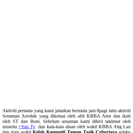
Aktiviti pertama yang kami jalankan bermula jam 8pagi iaitu aktiviti
Senaman Aerobik yang diketuai oleh ahli KBBA Aten dan ikuti
oleh ST dan Boni. Sebelum senaman kami diberi taklimat oleh
urusetia
+Yan Ty
dan kata-kata aluan oleh wakil KBBA Abg Lan
dan juga wakil
Kelab Komuniti Taman Tasik Cyberjaya
selaku