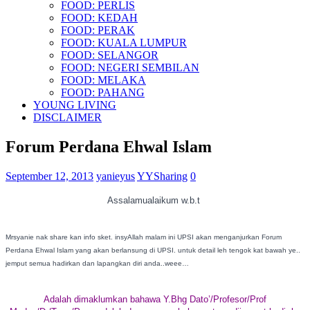
FOOD: PERLIS
FOOD: KEDAH
FOOD: PERAK
FOOD: KUALA LUMPUR
FOOD: SELANGOR
FOOD: NEGERI SEMBILAN
FOOD: MELAKA
FOOD: PAHANG
YOUNG LIVING
DISCLAIMER
Forum Perdana Ehwal Islam
September 12, 2013
yanieyus
YYSharing
0
Assalamualaikum w.b.t
Mrsyanie nak share kan info sket. insyAllah malam ini UPSI akan menganjurkan Forum
Perdana Ehwal Islam yang akan berlansung di UPSI. untuk detail leh tengok kat bawah ye..
jemput semua hadirkan dan lapangkan diri anda..weee…
Adalah dimaklumkan bahawa Y.Bhg Dato’/Profesor/Prof