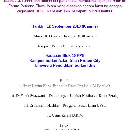
Madya/Dr/Tuan/Puan adalah dengan segala hormatnya dijemput hadir ke
Forum Perdana Ehwal Islam yang diadakan secara lansung dengan
kerjasama UPSI, RTM dan JAKIM seperti butiran berikut:
Tarikh : 12 September 2013 (Khamis)
Masa : 9.00 malam hingga 10.30 malam
Tempat : Pent
as Utama Tapak Pesta
Hadapan Blok 10 FPE
Kampus Sultan Azlan Shah Proton City
Universiti Pendidikan Sultan Idris
Panel :
i. Ustaz Kazim Elias -Pengetua Pusat Pendidik Al-Barakah;
ii. Dr Farah Syazwani – Dr pergigian Pejabat Kesihatan Krian Perak;
iii. Dr Ibrahim Hashim – Pengarah Pusat Islam UPSI;
iv. Ustaz Zarafi JAKIM
Tajuk :