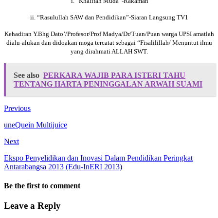
i. “Khalifah Muda”-Rakaman
ii. “Rasulullah SAW dan Pendidikan”-Siaran Langsung TV1
Kehadiran Y.Bhg Dato’/Profesor/Prof Madya/Dr/Tuan/Puan warga UPSI amatlah
dialu-alukan dan didoakan moga tercatat sebagai “Fisalilillah/ Menuntut ilmu
yang dirahmati ALLAH SWT.
See also
PERKARA WAJIB PARA ISTERI TAHU
TENTANG HARTA PENINGGALAN ARWAH SUAMI
Previous
uneQuein Multijuice
Next
Ekspo Penyelidikan dan Inovasi Dalam Pendidikan Peringkat
Antarabangsa 2013 (Edu-InERI 2013)
Be the first to comment
Leave a Reply