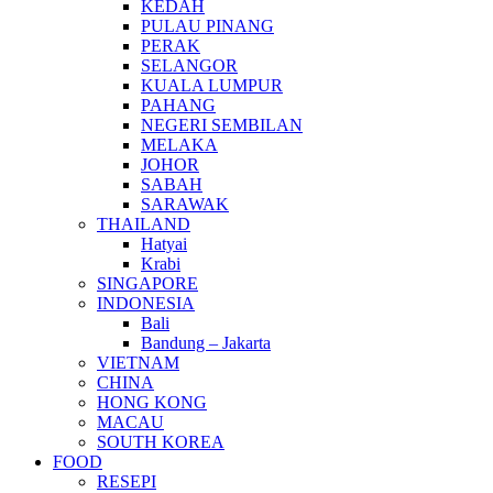
KEDAH
PULAU PINANG
PERAK
SELANGOR
KUALA LUMPUR
PAHANG
NEGERI SEMBILAN
MELAKA
JOHOR
SABAH
SARAWAK
THAILAND
Hatyai
Krabi
SINGAPORE
INDONESIA
Bali
Bandung – Jakarta
VIETNAM
CHINA
HONG KONG
MACAU
SOUTH KOREA
FOOD
RESEPI